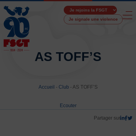
Je signale une violence
AS TOFF’S
ACCUEIL
LA FSGT
Accueil
-
Club
-
AS TOFF’S
Présentation
Histoire
Ecouter
Fonctionnement
Partenaires
Partager sur
Les Boutiques F.S.G.T
Ressources média