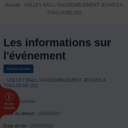
Accueil
-
VOLLEY BALL / RASSEMBLEMENT JEUNES A
DÉVELOPPEMENT
TOULOUSE (31)
Championnat de France FSGT
Enfance / Famille
Jeunesses
Santé
Les informations sur
Seniors
l'événement
Entreprises
Pratiques partagées
Écologie
Activité sportive
Sport avec les exilés
: VOLLEY BALL / RASSEMBLEMENT JEUNES A
TOULOUSE (31)
ÉTHIQUE SPORTIVE
Signalement violences sexistes et sexuelles
Lieu :
Toulouse
Protéger les pratiquant.es
Prévenir les discriminations
Date de début :
18/05/2023
Agir contre le dopage et les conduites dopantes
Date de fin :
20/05/2023
Préserver le pacte républicain