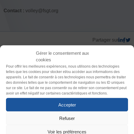
Contact :
volley@fsgt.org
FORMATION
Livret de l’animateur·trice
Brevet Fédéral
Thème
BAFA
Partager sur
Officiel·les
Clair
Sombre
Responsable associatif.ve FSGT
Gérer le consentement aux
cookies
Formateur.trice.s
Police (dyslexie)
Pour offrir les meilleures expériences, nous utilisons des technologies
telles que les cookies pour stocker et/ou accéder aux informations des
Défaut
Adapter
ORGANISME DE FORMATION
appareils. Le fait de consentir à ces technologies nous permettra de traiter
Certificat de qualification professionnelle ALS
des données telles que le comportement de navigation ou les ID uniques
sur ce site. Le fait de ne pas consentir ou de retirer son consentement peut
Certificat de qualification professionnelle
Taille du texte
avoir un effet négatif sur certaines caractéristiques et fonctions.
TSARE
Défaut
Augmenter
Accepter
INTERNATIONAL
Refuser
Échanges internationaux
Interlignage
La Fédération Sportive et Gymnique du Travail (FSGT) compte
Coopération et solidarité internationales
200 000 pratiquant·es, 4200 clubs et propose une centaine
Défaut
Augmenter
Voir les préférences