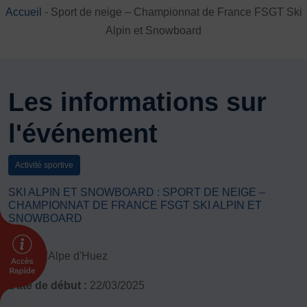
Accueil
-
Sport de neige – Championnat de France FSGT Ski
DÉVELOPPEMENT
Alpin et Snowboard
Championnat de France FSGT
Enfance / Famille
Jeunesses
Santé
Les informations sur
Seniors
l'événement
Entreprises
Pratiques partagées
Écologie
Activité sportive
Sport avec les exilés
SKI ALPIN ET SNOWBOARD : SPORT DE NEIGE –
CHAMPIONNAT DE FRANCE FSGT SKI ALPIN ET
ÉTHIQUE SPORTIVE
SNOWBOARD
Signalement violences sexistes et sexuelles
Protéger les pratiquant.es
Lieu :
L'Alpe d'Huez
Prévenir les discriminations
Date de début :
22/03/2025
Agir contre le dopage et les conduites dopantes
Préserver le pacte républicain