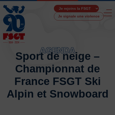
Je signale une violence
AGENDA
Sport de neige –
ACCUEIL
Championnat de
LA FSGT
Présentation
France FSGT Ski
Histoire
Fonctionnement
Alpin et Snowboard
Partenaires
Les Boutiques F.S.G.T
Ressources média