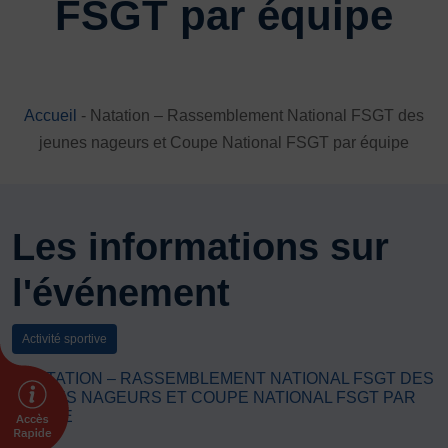
FSGT par équipe
DÉVELOPPEMENT
Championnat de France FSGT
Enfance / Famille
Jeunesses
Accueil
-
Natation – Rassemblement National FSGT des
Santé
jeunes nageurs et Coupe National FSGT par équipe
Seniors
Entreprises
Pratiques partagées
Les informations sur
Écologie
Sport avec les exilés
l'événement
ÉTHIQUE SPORTIVE
Signalement violences sexistes et sexuelles
Activité sportive
Protéger les pratiquant.es
: NATATION – RASSEMBLEMENT NATIONAL FSGT DES
Prévenir les discriminations
JEUNES NAGEURS ET COUPE NATIONAL FSGT PAR
ÉQUIPE
Agir contre le dopage et les conduites dopantes
Préserver le pacte républicain