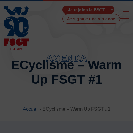
Je signale une violence
AGENDA
ECyclisme – Warm
ACCUEIL
Up FSGT #1
LA FSGT
Présentation
Histoire
Fonctionnement
Accueil
-
ECyclisme – Warm Up FSGT #1
Partenaires
Les Boutiques F.S.G.T
Ressources média