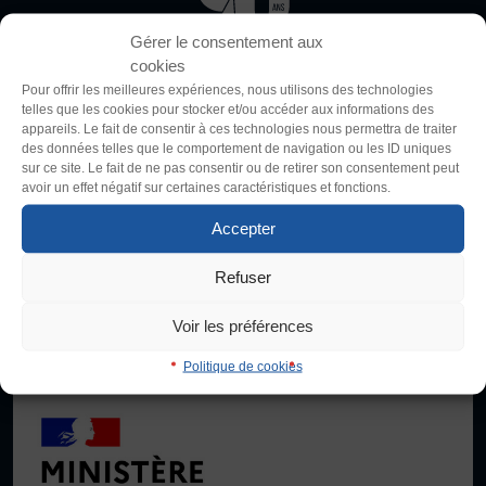
Clair
Sombre
Gérer le consentement aux
FORMATION
cookies
Livret de l’animateur·trice
Police (dyslexie)
Pour offrir les meilleures expériences, nous utilisons des technologies
Brevet Fédéral
telles que les cookies pour stocker et/ou accéder aux informations des
Défaut
Adapter
appareils. Le fait de consentir à ces technologies nous permettra de traiter
BAFA
La Fédération Sportive et Gymnique du Travail (FSGT) compte
des données telles que le comportement de navigation ou les ID uniques
200 000 pratiquant·es, 4200 clubs et propose une centaine
Officiel·les
sur ce site. Le fait de ne pas consentir ou de retirer son consentement peut
Taille du texte
d’activités physiques, sportives, culturelles et artistiques,
avoir un effet négatif sur certaines caractéristiques et fonctions.
Responsable associatif.ve FSGT
compétitives et non compétitives. Créée en 1934 dans la lutte
Défaut
Augmenter
Formateur.trice.s
Accepter
contre le fascisme, elle promeut le droit d’accès au sport de toutes
et tous en se donnant comme objectif le développement de
ORGANISME DE FORMATION
Refuser
Interlignage
contenus d’activités, de vie associative et de formation adaptés
Certificat de qualification professionnelle ALS
aux besoins de la population.
Défaut
Augmenter
Certificat de qualification professionnelle
Voir les préférences
TSARE
Je signale une violence
Politique de cookies
Justification
INTERNATIONAL
Défaut
Supprimer
Échanges internationaux
Coopération et solidarité internationales
Images