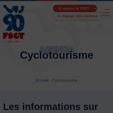
Je signale une violence
AGENDA
Cyclotourisme
ACCUEIL
LA FSGT
Présentation
Accueil
-
Cyclotourisme
Histoire
Fonctionnement
Partenaires
Les Boutiques F.S.G.T
Les informations sur
Ressources média