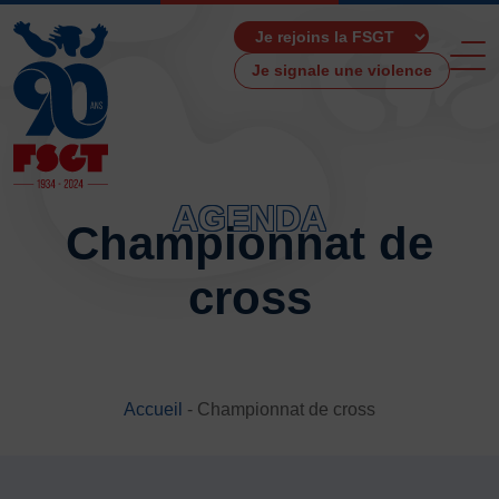
Je signale une violence
AGENDA
Championnat de
ACCUEIL
cross
LA FSGT
Présentation
Histoire
Fonctionnement
Accueil
-
Championnat de cross
Partenaires
Les Boutiques F.S.G.T
Ressources média