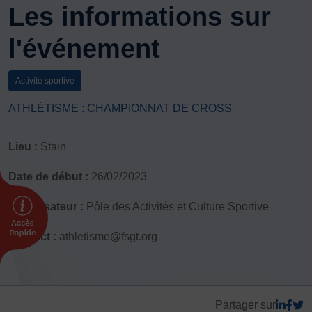
Les informations sur
DÉVELOPPEMENT
Championnat de France FSGT
l'événement
Enfance / Famille
Jeunesses
Activité sportive
Santé
ATHLÉTISME : CHAMPIONNAT DE CROSS
Seniors
Entreprises
Lieu :
Stain
Pratiques partagées
Écologie
Date de début :
26/02/2023
Sport avec les exilés
Organisateur :
Pôle des Activités et Culture Sportive
ÉTHIQUE SPORTIVE
Signalement violences sexistes et sexuelles
Contact :
athletisme@fsgt.org
Protéger les pratiquant.es
Prévenir les discriminations
Agir contre le dopage et les conduites dopantes
Partager sur
Préserver le pacte républicain