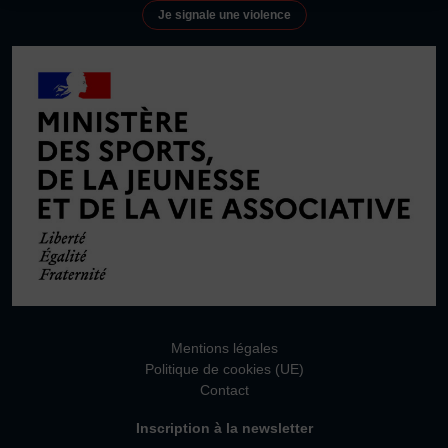
Défaut
Supprimer
Vivicittà
Je signale une violence
ACTUALITÉS
Images
CONTACT
Défaut
Remplacer par du texte
JE SOUHAITE M’AFFILIER
Affiliation
Ecouter
Réaffiliation
Prise de licence
JE SOUHAITE TROUVER UN COMITÉ
JE SOUHAITE ADHÉRER
Affiliation
Honorabilité
Mentions légales
Licence Omnisports
Politique de cookies (UE)
Certificat Médical
Contact
Assurance
Inscription à la newsletter