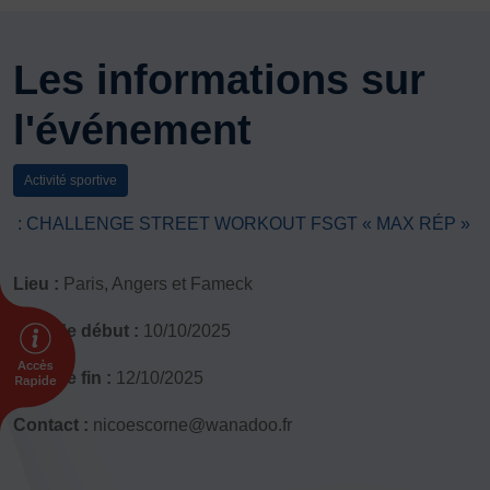
DÉVELOPPEMENT
Championnat de France FSGT
Les informations sur
Enfance / Famille
l'événement
Jeunesses
Santé
Seniors
Activité sportive
Entreprises
: CHALLENGE STREET WORKOUT FSGT « MAX RÉP »
Pratiques partagées
Écologie
Lieu :
Paris, Angers et Fameck
Sport avec les exilés
Date de début :
10/10/2025
ÉTHIQUE SPORTIVE
Signalement violences sexistes et sexuelles
Date de fin :
12/10/2025
Protéger les pratiquant.es
Contact :
nicoescorne@wanadoo.fr
Prévenir les discriminations
Agir contre le dopage et les conduites dopantes
Préserver le pacte républicain