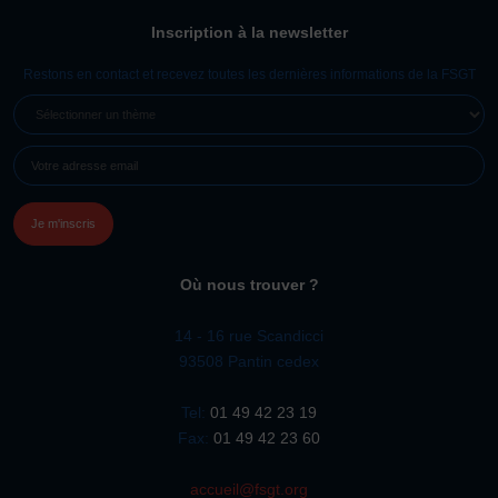
JE SOUHAITE TROUVER UNE ACTIVITÉ SPORTIVE
Inscription à la newsletter
Activités d’entretien, de forme et de santé
Restons en contact et recevez toutes les dernières informations de la FSGT
Activités physiques de danse et d’expression
SÉLECTIONNER
UN
Atelier d’aventure motrice des 0 – 3 ans
E-
THÈME
Athlé-Marche nordique
MAIL
(NÉCESSAIRE)
Athlétisme – Piste & Courses hors stade
Autres
Autres activités de pleine nature
Autres sports collectifs
Où nous trouver ?
Autres sports Nautiques
Badminton
Ball-trap
Basketball
14 - 16 rue Scandicci
Boules lyonnaises
E-sport
Echecs
Football
93508 Pantin cedex
Gymnastique
Joutes nautiques
Judo
Tel:
01 49 42 23 19
L’activité Bébé et parent dans l’eau
Montagne-Escalade
Fax:
01 49 42 23 60
Multi-activités
Natation
Omniforces
Pétanque
PGA
accueil@fsgt.org