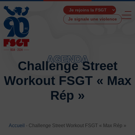
Je signale une violence
AGENDA
Challenge Street
ACCUEIL
Workout FSGT « Max
LA FSGT
Présentation
Rép »
Histoire
Fonctionnement
Partenaires
Les Boutiques F.S.G.T
Accueil
-
Challenge Street Workout FSGT « Max Rép »
Ressources média