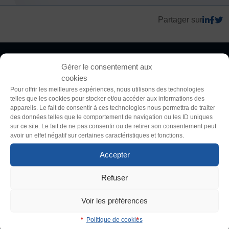
Partager sur
FORMATION
Livret de l’animateur·trice
Thème
Brevet Fédéral
Clair
Sombre
BAFA
Gérer le consentement aux
Officiel·les
cookies
Police (dyslexie)
Pour offrir les meilleures expériences, nous utilisons des technologies
Responsable associatif.ve FSGT
telles que les cookies pour stocker et/ou accéder aux informations des
Défaut
Adapter
Formateur.trice.s
appareils. Le fait de consentir à ces technologies nous permettra de traiter
des données telles que le comportement de navigation ou les ID uniques
ORGANISME DE FORMATION
sur ce site. Le fait de ne pas consentir ou de retirer son consentement peut
Taille du texte
avoir un effet négatif sur certaines caractéristiques et fonctions.
Certificat de qualification professionnelle ALS
Défaut
Augmenter
Certificat de qualification professionnelle
Accepter
La Fédération Sportive et Gymnique du Travail (FSGT) compte
TSARE
200 000 pratiquant·es, 4200 clubs et propose une centaine
Refuser
Interlignage
d’activités physiques, sportives, culturelles et artistiques,
INTERNATIONAL
compétitives et non compétitives. Créée en 1934 dans la lutte
Défaut
Augmenter
Voir les préférences
Échanges internationaux
contre le fascisme, elle promeut le droit d’accès au sport de toutes
et tous en se donnant comme objectif le développement de
Coopération et solidarité internationales
Politique de cookies
Justification
contenus d’activités, de vie associative et de formation adaptés