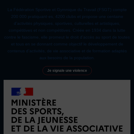
La Fédération Sportive et Gymnique du Travail (FSGT) compte
200 000 pratiquant·es, 4200 clubs et propose une centaine
d’activités physiques, sportives, culturelles et artistiques,
compétitives et non compétitives. Créée en 1934 dans la lutte
contre le fascisme, elle promeut le droit d’accès au sport de toutes
et tous en se donnant comme objectif le développement de
contenus d’activités, de vie associative et de formation adaptés
aux besoins de la population.
Je signale une violence