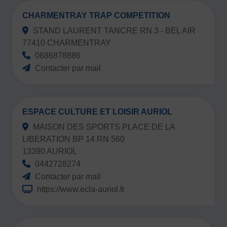
JE SOUHAITE TROUVER UNE ACTIVITÉ SPORTIVE
CHARMENTRAY TRAP COMPETITION
Activités d’entretien, de forme et de santé
STAND LAURENT TANCRE RN 3 - BEL AIR
77410 CHARMENTRAY
Activités physiques de danse et d’expression
0686878886
Atelier d’aventure motrice des 0 – 3 ans
Contacter par mail
Athlé-Marche nordique
Athlétisme – Piste & Courses hors stade
Autres
ESPACE CULTURE ET LOISIR AURIOL
Autres activités de pleine nature
Autres sports collectifs
MAISON DES SPORTS PLACE DE LA
LIBERATION BP 14 RN 560
Autres sports Nautiques
Badminton
Ball-trap
Basketball
13390 AURIOL
Boules lyonnaises
E-sport
Echecs
Football
0442728274
Contacter par mail
Gymnastique
Joutes nautiques
Judo
https://www.ecla-auriol.fr
L’activité Bébé et parent dans l’eau
Montagne-Escalade
Multi-activités
Natation
Omniforces
Pétanque
PGA