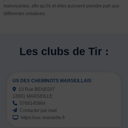
malvoyantes, afin qu’ils et elles puissent prendre part aux
FORMATION
différentes initiatives.
Livret de l’animateur·trice
Brevet Fédéral
BAFA
Officiel·les
Les clubs de Tir :
Responsable associatif.ve FSGT
Formateur.trice.s
ORGANISME DE FORMATION
Certificat de qualification professionnelle ALS
US DES CHEMINOTS MARSEILLAIS
Certificat de qualification professionnelle
13 Rue BENEDIT
TSARE
13001 MARSEILLE
0768145964
INTERNATIONAL
Contacter par mail
Échanges internationaux
https://usc-marseille.fr
Coopération et solidarité internationales