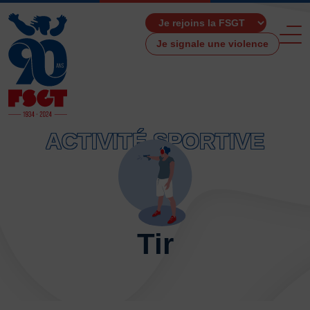
Je signale une violence
ACTIVITÉ SPORTIVE
ACCUEIL
LA FSGT
Présentation
Histoire
Tir
Fonctionnement
Partenaires
Les Boutiques F.S.G.T
Ressources média