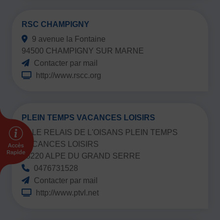
Vivicittà
ACTUALITÉS
RSC CHAMPIGNY
CONTACT
9 avenue la Fontaine
94500 CHAMPIGNY SUR MARNE
JE SOUHAITE M’AFFILIER
Contacter par mail
Affiliation
http://www.rscc.org
Réaffiliation
Prise de licence
PLEIN TEMPS VACANCES LOISIRS
JE SOUHAITE TROUVER UN COMITÉ
LE RELAIS DE L'OISANS PLEIN TEMPS
JE SOUHAITE ADHÉRER
VACANCES LOISIRS
Affiliation
38220 ALPE DU GRAND SERRE
Honorabilité
0476731528
Licence Omnisports
Contacter par mail
Certificat Médical
http://www.ptvl.net
Assurance