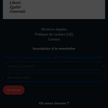
Mentions légales
Politique de cookies (UE)
Contact
Inscription à la newsletter
Restons en contact et recevez toutes les dernières informations de la FSGT
SÉLECTIONNER
UN
E-
THÈME
MAIL
(NÉCESSAIRE)
Où nous trouver ?