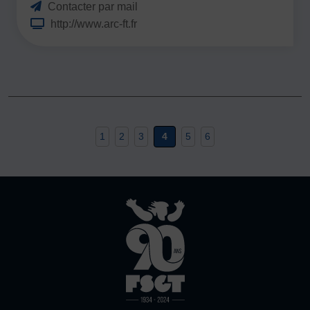
Contacter par mail
http://www.arc-ft.fr
1
2
3
4
5
6