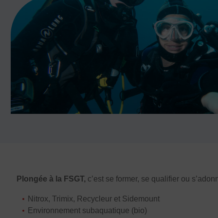
Prévenir les discriminations
Agir contre le dopage et les conduites do
Préserver le pacte républicain
FORMATION
Livret de l’animateur·trice
Brevet Fédéral
BAFA
Officiel·les
Responsable associatif.ve FSGT
Formateur.trice.s
ORGANISME DE FORMATION
Plongée à la FSGT,
c’est se former, se qualifier ou s’adonn
Certificat de qualification professionnelle 
Nitrox, Trimix, Recycleur et Sidemount
Certificat de qualification professionnell
Environnement subaquatique (bio)