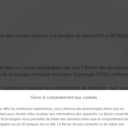
re des normes relatives à la plongée de loisirs (ISO et NF-EN) t
d mais un cursus pédagogique qui vise à former des plongeurs à
et de la plongée mondiale récréative, la plongée FSGT, conform
l’expérience propose des compléments de formation : nuit, eau f
fonde (PA60)
Gérer le consentement aux cookies
les Plongée FSGT est fondamentalement associative et basée sur
Police (dyslexie)
poursuite de cet objectif, la complémentarité du monde associat
r offrir les meilleures expériences, nous utilisons des technologies telles que les
kies pour stocker et/ou accéder aux informations des appareils. Le fait de consenti
convention pour devenir Centres Professionnels Partenaires (CP
Défaut
Adapte
 technologies nous permettra de traiter des données telles que le comportement d
émentaire, les centres peuvent également bénéficier d’une ass
igation ou les ID uniques sur ce site. Le fait de ne pas consentir ou de retirer son