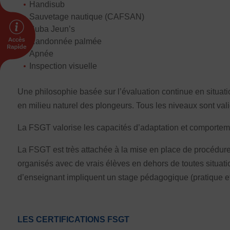
INTERNATIONAL
Handisub
Sauvetage nautique (CAFSAN)
Échanges internationaux
Suba Jeun’s
Coopération et solidarité internationales
Randonnée palmée
Apnée
Vivicittà
Inspection visuelle
ACTUALITÉS
Une philosophie basée sur l’évaluation continue en situati
CONTACT
en milieu naturel des plongeurs. Tous les niveaux sont val
La FSGT valorise les capacités d’adaptation et comportemen
La FSGT est très attachée à la mise en place de procédures
organisés avec de vrais élèves en dehors de toutes situati
d’enseignant impliquent un stage pédagogique (pratique et
LES CERTIFICATIONS FSGT