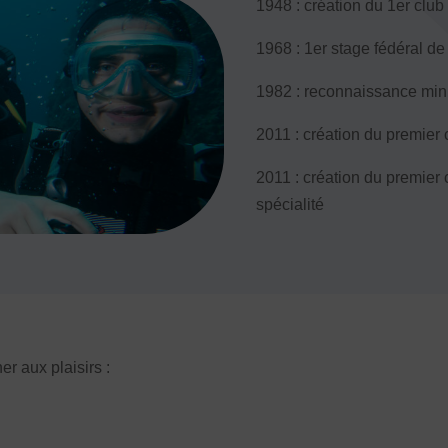
1948 : création du 1er clu
pantes
1968 : 1er stage fédéral d
1982 : reconnaissance min
2011 : création du premie
2011 : création du premier 
spécialité
er aux plaisirs :
ALS
e TSARE