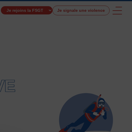
Je signale une violence
TROUVER UNE ACTIVITÉ SPORTIVE
VE
e et de santé
Activités physiques de danse et d’expression
s 0 – 3 ans
Athlé-Marche nordique
 hors stade
Autres
Autres activités de pleine nature
tres sports Nautiques
Badminton
Ball-trap