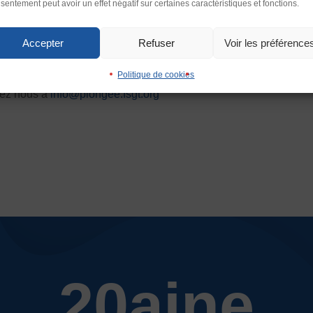
sentement peut avoir un effet négatif sur certaines caractéristiques et fonctions.
Interlignage
enter
Défaut
Augmen
Accepter
Refuser
Voir les préférence
Images
Politique de cookies
imer
Défaut
Remplac
vez nous à
info@plongee.fsgt.org
Ecouter
20aine