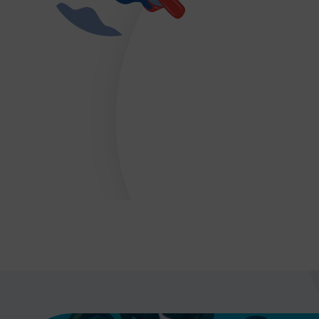
DÉVELOPPEMENT
Championnat de France FSGT
Enfance / Famille
Jeunesses
Santé
Seniors
Entreprises
Pratiques partagées
Écologie
Sport avec les exilés
ÉTHIQUE SPORTIVE
Signalement violences sexistes et sexuell
Protéger les pratiquant.es