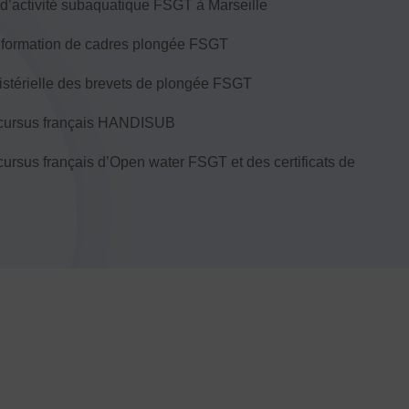
b d’activité subaquatique FSGT à Marseille
Honorabilité
Licence Omnisports
e formation de cadres plongée FSGT
Certificat Médical
istérielle des brevets de plongée FSGT
Assurance
r cursus français HANDISUB
cursus français d’Open water FSGT et des certificats de