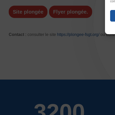
con
Taille du texte
Défaut
Augm
Site plongée
Flyer plongée.
Justification
Défaut
Suppr
Contact :
consulter le site
https://plongee-fsgt.org/
ou écri
3200