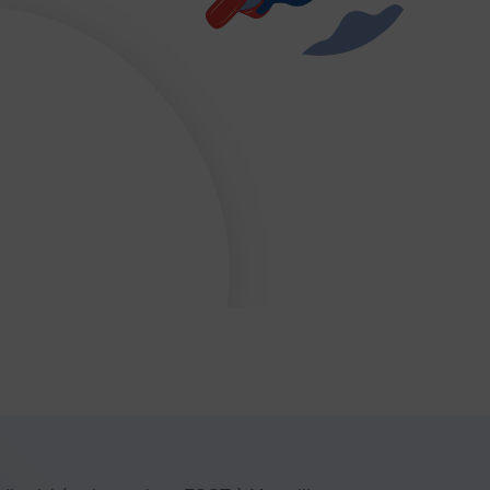
ses
E-sport
Echecs
Football
Gymnastique
L’activité Bébé et parent dans l’eau
Montagne-Escalade
Omniforces
Pétanque
PGA
Plongée
rt Équestre
Sports de combat
ge
Tennis
Tennis de table
Tir
Tir à l’arc
Vélo
JE SOUHAITE M’AFFILIER
 SOUHAITE TROUVER UN COMITÉ
JE SOUHAITE ADHÉRER
Affiliation