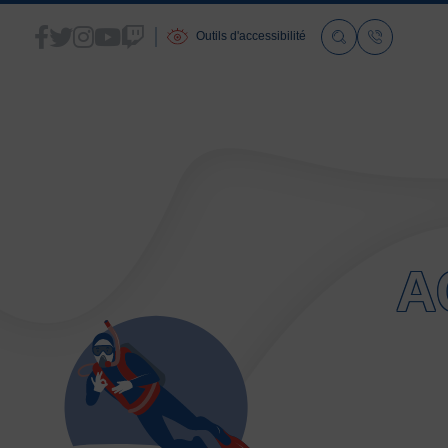
Outils d'accessibilité
ACCUEIL
LA FSGT
A
Présentation
Histoire
Fonctionnement
Partenaires
Les Boutiques F.S.G.T
Ressources média