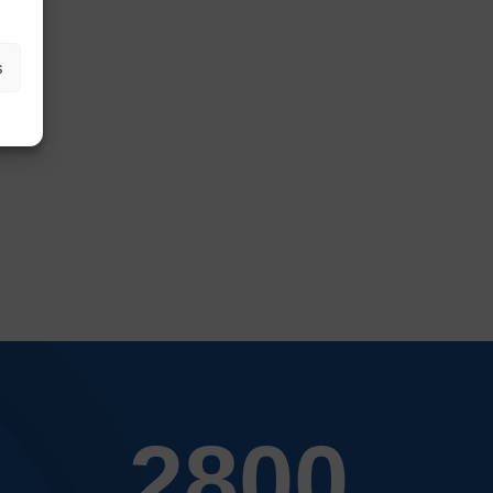
ter
s
er par du texte
2800