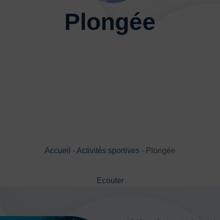
Basketball
Boules lyonnai
Plongée
Joutes nautiques
Judo
Multi-activités
Natation
Randonnée pédestre
Spo
Sports de neige et de patina
Volley-ball
Walking Foot
Accueil
-
Activités sportives
-
Plongée
JE
Ecouter
es