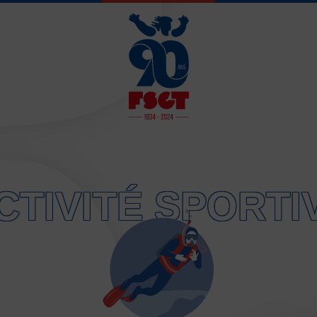
JE SOUHAITE 
CTIVITÉ SPORTI
Activités d’entretien, de form
Atelier d’aventure motrice de
Athlétisme – Piste & Courses
Autres sports collectifs
Au