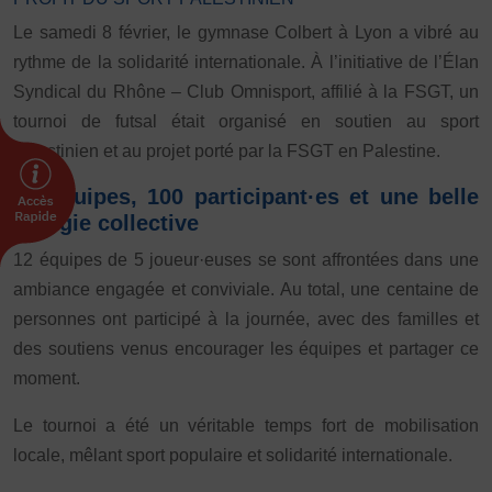
Le samedi 8 février, le gymnase Colbert à Lyon a vibré au
FORMATION
rythme de la solidarité internationale. À l’initiative de l’Élan
Livret de l’animateur·trice
Syndical du Rhône – Club Omnisport, affilié à la FSGT, un
Brevet Fédéral
tournoi de futsal était organisé en soutien au sport
BAFA
palestinien et au projet porté par la FSGT en Palestine.
Officiel·les
Responsable associatif.ve FSGT
12 équipes, 100 participant·es et une belle
énergie collective
Formateur.trice.s
12 équipes de 5 joueur·euses se sont affrontées dans une
ORGANISME DE FORMATION
ambiance engagée et conviviale. Au total, une centaine de
Certificat de qualification professionnelle ALS
personnes ont participé à la journée, avec des familles et
Certificat de qualification professionnelle
des soutiens venus encourager les équipes et partager ce
TSARE
moment.
INTERNATIONAL
Le tournoi a été un véritable temps fort de mobilisation
Échanges internationaux
locale, mêlant sport populaire et solidarité internationale.
Coopération et solidarité internationales