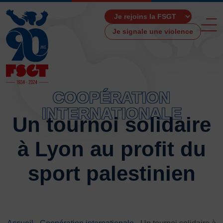
Je signale une violence
COOPÉRATION
INTERNATIONALE
Un tournoi solidaire
ACCUEIL
LA FSGT
à Lyon au profit du
Présentation
Histoire
sport palestinien
Fonctionnement
Partenaires
Les Boutiques F.S.G.T
Ressources média