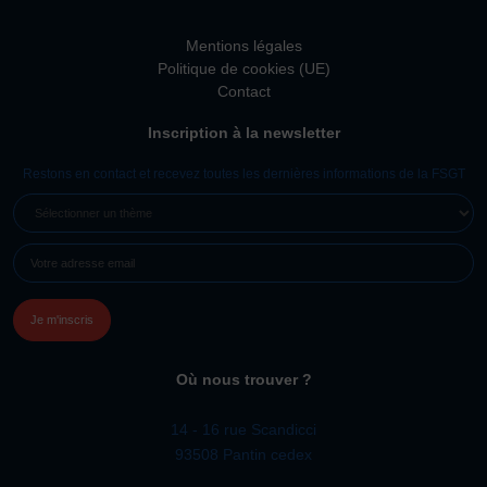
Mentions légales
Politique de cookies (UE)
Contact
Inscription à la newsletter
Restons en contact et recevez toutes les dernières informations de la FSGT
SÉLECTIONNER
UN
E-
THÈME
MAIL
(NÉCESSAIRE)
Où nous trouver ?
14 - 16 rue Scandicci
93508 Pantin cedex