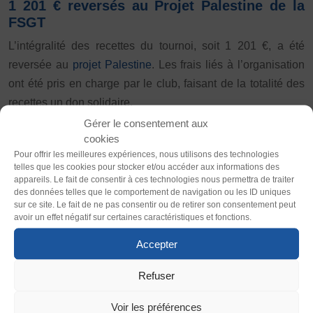
Vivicittà
1 201 € reversés au Projet Palestine de la
FSGT
ACTUALITÉS
L’intégralité des recettes du tournoi, soit 1 201 €, a été
CONTACT
reversée au
projet Palestine
. Les frais liés à l’organisation
Thème
ont été pris en charge par le club, faisant de la totalité des
JE SOUHAITE M’AFFILIER
recettes un don solidaire.
Clair
Sombre
Affiliation
Gérer le consentement aux
Réaffiliation
Ces fonds serviront à soutenir directement le
cookies
Prise de licence
Police (dyslexie)
développement de politiques sportives pour toutes et tous
Pour offrir les meilleures expériences, nous utilisons des technologies
telles que les cookies pour stocker et/ou accéder aux informations des
Défaut
Adapter
en Palestine, en particulier :
JE SOUHAITE TROUVER UN COMITÉ
appareils. Le fait de consentir à ces technologies nous permettra de traiter
JE SOUHAITE ADHÉRER
des données telles que le comportement de navigation ou les ID uniques
la formation d’animateur·rices et d’enseignant·es en
sur ce site. Le fait de ne pas consentir ou de retirer son consentement peut
Affiliation
Taille du texte
Éducation Physique et Sportive,
avoir un effet négatif sur certaines caractéristiques et fonctions.
Honorabilité
la mise en place de programmes d’animation sportive
Défaut
Augmenter
Accepter
Licence Omnisports
accessibles à toutes et tous,
et le renforcement des partenariats entre la FSGT et les
Certificat Médical
Refuser
Interlignage
acteurs locaux palestiniens.
Assurance
Défaut
Augmenter
Voir les préférences