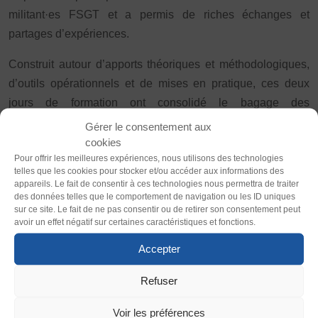
Vivicittà
militant·es FSGT et a permis de riches échanges et
ACTUALITÉS
partages d’expériences.
CONTACT
Construit autour d’apports théoriques et méthodologiques,
d’outils opérationnels et de mises en pratique, ces deux
Thème
JE SOUHAITE M’AFFILIER
jours de formation ont consolidé le bagage des
Clair
Sombre
Affiliation
participant·es en matière de conception et de mise en
Réaffiliation
Gérer le consentement aux
œuvre d’un projet de développement. Du diagnostic de la
cookies
Prise de licence
Police (dyslexie)
Pour offrir les meilleures expériences, nous utilisons des technologies
structure à l’évaluation et la mesure d’impact, en passant
telles que les cookies pour stocker et/ou accéder aux informations des
Défaut
Adapter
JE SOUHAITE TROUVER UN COMITÉ
par la priorisation et la planification des actions, chacun·e a
appareils. Le fait de consentir à ces technologies nous permettra de traiter
JE SOUHAITE ADHÉRER
des données telles que le comportement de navigation ou les ID uniques
pu identifier les ressources mobilisées et mobilisables par
sur ce site. Le fait de ne pas consentir ou de retirer son consentement peut
Affiliation
Taille du texte
son association ainsi que les compétences nécessaires
avoir un effet négatif sur certaines caractéristiques et fonctions.
Honorabilité
pour offrir à ses adhérent·es et aux acteur·ices de son
Défaut
Augmenter
Accepter
Licence Omnisports
territoire une réelle valeur associative.
Certificat Médical
Refuser
Interlignage
Le pôle de la vie associative fédérée (PVAF) et le domaine
Assurance
Défaut
Augmenter
de la politique de formation (DPFo) remercient l’ensemble
Voir les préférences