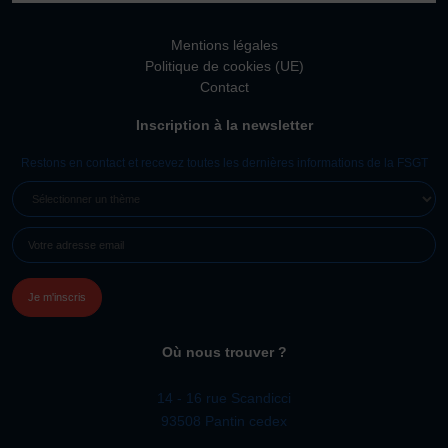
Mentions légales
Politique de cookies (UE)
Contact
Inscription à la newsletter
Restons en contact et recevez toutes les dernières informations de la FSGT
SÉLECTIONNER
UN
E-
THÈME
MAIL
(NÉCESSAIRE)
Où nous trouver ?
14 - 16 rue Scandicci
93508 Pantin cedex