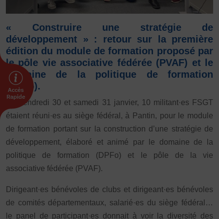
FORMATION
« Construire une stratégie de
Livret de l’animateur·trice
développement » : retour sur la première
Brevet Fédéral
édition du module de formation proposé par
BAFA
le pôle vie associative fédérée (PVAF) et le
Officiel·les
domaine de la politique de formation
(DPFo).
Responsable associatif.ve FSGT
Formateur.trice.s
Ce vendredi 30 et samedi 31 janvier, 10 militant·es FSGT
étaient réuni·es au siège fédéral, à Pantin, pour le module
ORGANISME DE FORMATION
de formation portant sur la construction d’une stratégie de
Certificat de qualification professionnelle ALS
développement, élaboré et animé par le domaine de la
Certificat de qualification professionnelle
politique de formation (DPFo) et le pôle de la vie
TSARE
associative fédérée (PVAF).
INTERNATIONAL
Dirigeant·es bénévoles de clubs et dirigeant·es bénévoles
Échanges internationaux
de comités départementaux, salarié·es du siège fédéral…
Coopération et solidarité internationales
le panel de participant·es donnait à voir la diversité des