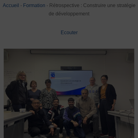
Accueil
-
Formation
-
Rétrospective : Construire une stratégie
DÉVELOPPEMENT
de développement
Championnat de France FSGT
Enfance / Famille
Jeunesses
Ecouter
Santé
Seniors
Entreprises
Pratiques partagées
Écologie
Sport avec les exilés
ÉTHIQUE SPORTIVE
Signalement violences sexistes et sexuelles
Protéger les pratiquant.es
Prévenir les discriminations
Agir contre le dopage et les conduites dopantes
Préserver le pacte républicain