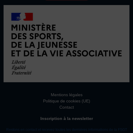
Plongée
Randonnée pédestre
Sport Équestre
Sports de combat
Sports de neige et de patinage
Tennis
Tennis de table
Tir
Tir à l’arc
Vélo
Volley-ball
Walking Foot
Mentions légales
Politique de cookies (UE)
Contact
Inscription à la newsletter
Restons en contact et recevez toutes les dernières informations de la FSGT