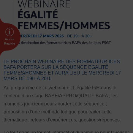
FORMATION
Livret de l’animateur·trice
Brevet Fédéral
BAFA
Officiel·les
Responsable associatif.ve FSGT
Formateur.trice.s
LE PROCHAIN WEBINAIRE DES FORMATEUR·ICES
BAFA PORTERA SUR LA SÉQUENCE EGALITÉ
ORGANISME DE FORMATION
FEMMES/HOMMES ET AURA LIEU LE MERCREDI 17
MARS DE 19H À 20H.
Certificat de qualification professionnelle ALS
Au programme de ce webinaire : L’égalité F/H dans le
Certificat de qualification professionnelle
contenu d’un stage BASE/APPRO/QUALIF BAFA ; les
TSARE
moments judicieux pour aborder cette séquence ;
INTERNATIONAL
proposition d’une méthode ludique pour traiter cette
Échanges internationaux
thématique ; retours d’expériences, questions/réponses.
Coopération et solidarité internationales
Le tout dans un format interactif et dynamique pour favoriser