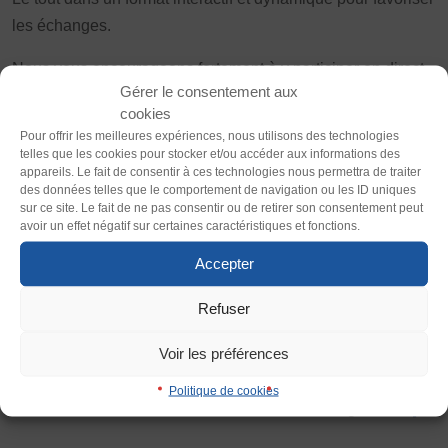
Vivicittà
les échanges.
Thème
ACTUALITÉS
Clair
Sombre
Nous vous encourageons fortement à y participer en direct
CONTACT
Gérer le consentement aux
pour bénéficier des échanges. Pour celles et ceux qui ne
cookies
seraient pas disponibles, un enregistrement en replay sera
JE SOUHAITE M’AFFILIER
Police (dyslexie)
Pour offrir les meilleures expériences, nous utilisons des technologies
proposé.
Affiliation
telles que les cookies pour stocker et/ou accéder aux informations des
Défaut
Adapter
appareils. Le fait de consentir à ces technologies nous permettra de traiter
Réaffiliation
des données telles que le comportement de navigation ou les ID uniques
Pour recevoir le lien de connexion et le replay, merci de
Prise de licence
sur ce site. Le fait de ne pas consentir ou de retirer son consentement peut
Taille du texte
vous inscrire via ce formulaire avant le 16 mars.
avoir un effet négatif sur certaines caractéristiques et fonctions.
JE SOUHAITE TROUVER UN COMITÉ
Défaut
Augmenter
Accepter
JE SOUHAITE ADHÉRER
Affiliation
Formulaire d’inscription
Refuser
Interlignage
Honorabilité
Défaut
Augmenter
Voir les préférences
Licence Omnisports
Certificat Médical
Politique de cookies
Justification
Partager sur
Assurance
Défaut
Supprimer