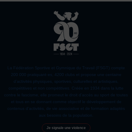
JE SOUHAITE TROUVER UNE ACTIVITÉ SPORTIVE
Images
Activités d’entretien, de forme et de santé
Défaut
Remplacer par du texte
Activités physiques de danse et d’expression
Atelier d’aventure motrice des 0 – 3 ans
Ecouter
Athlé-Marche nordique
Athlétisme – Piste & Courses hors stade
Autres
La Fédération Sportive et Gymnique du Travail (FSGT) compte
Autres activités de pleine nature
Autres sports collectifs
200 000 pratiquant·es, 4200 clubs et propose une centaine
Autres sports Nautiques
d’activités physiques, sportives, culturelles et artistiques,
Badminton
Ball-trap
Basketball
compétitives et non compétitives. Créée en 1934 dans la lutte
Boules lyonnaises
E-sport
Echecs
Football
contre le fascisme, elle promeut le droit d’accès au sport de toutes
et tous en se donnant comme objectif le développement de
Gymnastique
Joutes nautiques
Judo
contenus d’activités, de vie associative et de formation adaptés
L’activité Bébé et parent dans l’eau
Montagne-Escalade
aux besoins de la population.
Multi-activités
Natation
Omniforces
Pétanque
PGA
Je signale une violence