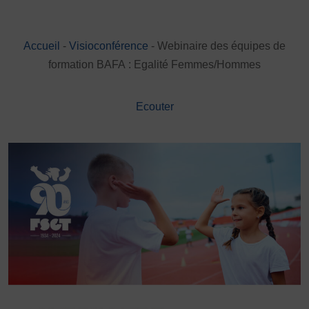
DÉVELOPPEMENT
Championnat de France FSGT
Accueil
-
Visioconférence
-
Webinaire des équipes de
Enfance / Famille
formation BAFA : Egalité Femmes/Hommes
Jeunesses
Santé
Ecouter
Seniors
Entreprises
Pratiques partagées
Écologie
Sport avec les exilés
ÉTHIQUE SPORTIVE
Signalement violences sexistes et sexuelles
Protéger les pratiquant.es
Prévenir les discriminations
Agir contre le dopage et les conduites dopantes
Préserver le pacte républicain