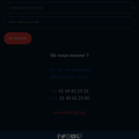
SÉLECTIONNER
UN
E-
THÈME
MAIL
(NÉCESSAIRE)
Où nous trouver ?
14 - 16 rue Scandicci
93508 Pantin cedex
Tel:
01 49 42 23 19
Fax:
01 49 42 23 60
accueil@fsgt.org