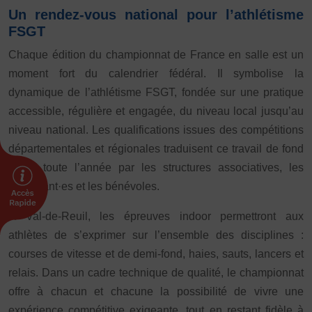
Vivicittà
Un rendez-vous national pour l’athlétisme
FSGT
ACTUALITÉS
CONTACT
Chaque édition du championnat de France en salle est un
moment fort du calendrier fédéral. Il symbolise la
JE SOUHAITE M’AFFILIER
dynamique de l’athlétisme FSGT, fondée sur une pratique
Affiliation
accessible, régulière et engagée, du niveau local jusqu’au
Réaffiliation
niveau national. Les qualifications issues des compétitions
Prise de licence
départementales et régionales traduisent ce travail de fond
mené toute l’année par les structures associatives, les
JE SOUHAITE TROUVER UN COMITÉ
encadrant·es et les bénévoles.
JE SOUHAITE ADHÉRER
Affiliation
À Val-de-Reuil, les épreuves indoor permettront aux
Honorabilité
athlètes de s’exprimer sur l’ensemble des disciplines :
Licence Omnisports
courses de vitesse et de demi-fond, haies, sauts, lancers et
Certificat Médical
relais. Dans un cadre technique de qualité, le championnat
Assurance
offre à chacun et chacune la possibilité de vivre une
expérience compétitive exigeante, tout en restant fidèle à