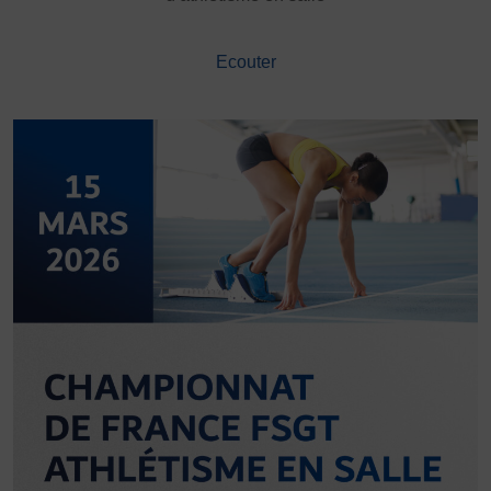
DÉVELOPPEMENT
Championnat de France FSGT
Ecouter
Enfance / Famille
Jeunesses
Santé
Seniors
Entreprises
Pratiques partagées
Écologie
Sport avec les exilés
ÉTHIQUE SPORTIVE
Signalement violences sexistes et sexuelles
Protéger les pratiquant.es
Prévenir les discriminations
Agir contre le dopage et les conduites dopantes
Préserver le pacte républicain