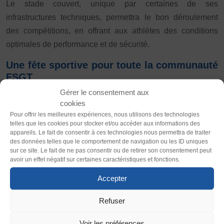
Le stade couvert, unique par certaines de ses
Plongée
Randonnée pédestre
Sport Équestre
infrastructures techniques, permettra le bon déroulement
Sports de combat
Sports de neige et de patinage
Tennis
des compétitions, en offrant aux athlètes des conditions
Tennis de table
Tir
Tir à l’arc
Vélo
Volley-ball
optimales de performance et de sécurité.
Walking Foot
Thème
Une fête sportive pour toute la communauté
FSGT
Clair
Sombre
Gérer le consentement aux
Le championnat est une merveilleuse occasion de tisser
cookies
des liens et d’échanger entre les différentes régions, les
Police (dyslexie)
Pour offrir les meilleures expériences, nous utilisons des technologies
générations et les parcours de chacun. Dans un cadre
telles que les cookies pour stocker et/ou accéder aux informations des
Défaut
Adapter
appareils. Le fait de consentir à ces technologies nous permettra de traiter
partagé, les jeunes athlètes, quelle que soit leur
des données telles que le comportement de navigation ou les ID uniques
expérience, les responsables d’associations, les membres
sur ce site. Le fait de ne pas consentir ou de retirer son consentement peut
Taille du texte
avoir un effet négatif sur certaines caractéristiques et fonctions.
des familles, les bénévoles et leurs partenaires se
Défaut
Augmenter
rassemblent autour d’une passion commune : l’athlétisme et
Accepter
le sport au sein des associations.
Refuser
Interlignage
Cette diversité humaine constitue la force de la FSGT. Elle
Défaut
Augmenter
Voir les préférences
donne à chaque événement une dimension bien plus large