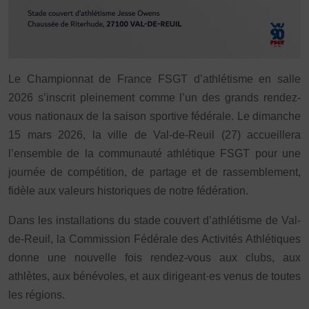
FORMATION
Livret de l’animateur·trice
Brevet Fédéral
Le Championnat de France FSGT d’athlétisme en salle
BAFA
2026 s’inscrit pleinement comme l’un des grands rendez-
Officiel·les
vous nationaux de la saison sportive fédérale. Le dimanche
Responsable associatif.ve FSGT
15 mars 2026, la ville de Val-de-Reuil (27) accueillera
Formateur.trice.s
l’ensemble de la communauté athlétique FSGT pour une
ORGANISME DE FORMATION
journée de compétition, de partage et de rassemblement,
Certificat de qualification professionnelle ALS
fidèle aux valeurs historiques de notre fédération.
Certificat de qualification professionnelle
Dans les installations du stade couvert d’athlétisme de Val-
TSARE
de-Reuil, la Commission Fédérale des Activités Athlétiques
INTERNATIONAL
donne une nouvelle fois rendez-vous aux clubs, aux
Échanges internationaux
athlètes, aux bénévoles, et aux dirigeant·es venus de toutes
Coopération et solidarité internationales
les régions.