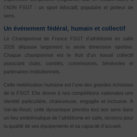
JE SOUHAITE TROUVER UNE ACTIVITÉ SPORTIVE
l’ADN FSGT : un sport éducatif, populaire et porteur de
sens.
Activités d’entretien, de forme et de santé
Un événement fédéral, humain et collectif
Activités physiques de danse et d’expression
Le Championnat de France FSGT d’athlétisme en salle
Atelier d’aventure motrice des 0 – 3 ans
2026 dépasse largement la seule dimension sportive.
Athlé-Marche nordique
Chaque championnat est le fruit d’un travail collectif
Athlétisme – Piste & Courses hors stade
Autres
associant clubs, comités, commissions, bénévoles et
partenaires institutionnels.
Autres activités de pleine nature
Autres sports collectifs
Autres sports Nautiques
Badminton
Ball-trap
Basketball
Cette mobilisation humaine est l’une des grandes richesses
de la FSGT. Elle donne à nos compétitions nationales une
Boules lyonnaises
E-sport
Echecs
Football
identité particulière, chaleureuse, engagée et inclusive. À
Gymnastique
Joutes nautiques
Judo
Val-de-Reuil, cette dynamique prendra tout son sens dans
un lieu emblématique de l’athlétisme en salle, reconnu pour
L’activité Bébé et parent dans l’eau
Montagne-Escalade
la qualité de ses équipements et sa capacité d’accueil.
Multi-activités
Natation
Omniforces
Pétanque
PGA