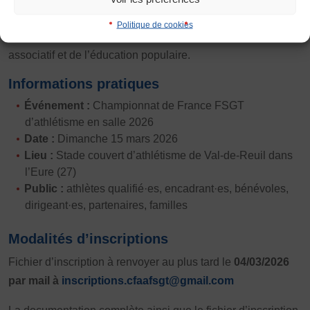
que la seule compétition. C’est un moment de vie fédérale,
Politique de cookies
Justification
un temps de valorisation du bénévolat, de l’engagement
Défaut
Supprimer
associatif et de l’éducation populaire.
Informations pratiques
Images
Événement :
Championnat de France FSGT
Défaut
Remplacer par du texte
d’athlétisme en salle 2026
Date :
Dimanche 15 mars 2026
Lieu :
Stade couvert d’athlétisme de Val-de-Reuil dans
Ecouter
l’Eure (27)
Public :
athlètes qualifié·es, encadrant·es, bénévoles,
dirigeant·es, partenaires, familles
Modalités d’inscriptions
Fichier d’inscription
à renvoyer au plus tard le
04/03/2026
par mail à
inscriptions.cfaafsgt@gmail.com