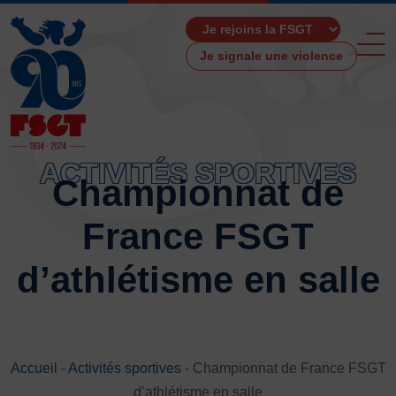
Je signale une violence
ACTIVITÉS SPORTIVES
Championnat de
ACCUEIL
France FSGT
LA FSGT
Présentation
d’athlétisme en salle
Histoire
Fonctionnement
Partenaires
Les Boutiques F.S.G.T
Accueil
-
Activités sportives
-
Championnat de France FSGT
Ressources média
d’athlétisme en salle