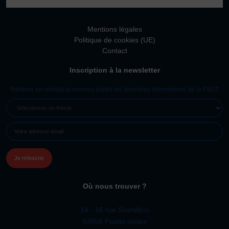
Mentions légales
Politique de cookies (UE)
Contact
Inscription à la newsletter
Restons en contact et recevez toutes les dernières informations de la FSGT
SÉLECTIONNER
UN
E-
THÈME
MAIL
(NÉCESSAIRE)
Où nous trouver ?
14 - 16 rue Scandicci
93508 Pantin cedex