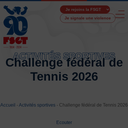
Je signale une violence
ACTIVITÉS SPORTIVES
Challenge fédéral de
ACCUEIL
Tennis 2026
LA FSGT
Présentation
Histoire
Fonctionnement
Accueil
-
Activités sportives
-
Challenge fédéral de Tennis 2026
Partenaires
Les Boutiques F.S.G.T
Ecouter
Ressources média