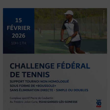
DÉVELOPPEMENT
Championnat de France FSGT
Enfance / Famille
Jeunesses
Santé
Seniors
Entreprises
Pratiques partagées
Écologie
Sport avec les exilés
ÉTHIQUE SPORTIVE
Signalement violences sexistes et sexuelles
Protéger les pratiquant.es
Prévenir les discriminations
Agir contre le dopage et les conduites dopantes
Préserver le pacte républicain