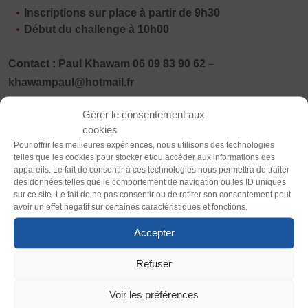
Vivicittà
Inscriptions sur place à partir de 9h30
Début du challenge à 10h00
ACTUALITÉS
CONTACT
Contact : Paul Khawam 06 09 83 90 62 –
Thème
khawampaul@hotmail.fr
JE SOUHAITE M’AFFILIER
Clair
Sombre
Affiliation
Ouvert aux licencié·es comme aux non licencié·es FSGT,
Gérer le consentement aux
Réaffiliation
en simple comme en double, le Challenge fédéral
cookies
Police (dyslexie)
Prise de licence
s’adresse à tous les publics, dans une logique d’inclusion,
Pour offrir les meilleures expériences, nous utilisons des technologies
telles que les cookies pour stocker et/ou accéder aux informations des
Défaut
Adapter
de mixité et d’accessibilité, fidèle aux valeurs portées par la
JE SOUHAITE TROUVER UN COMITÉ
appareils. Le fait de consentir à ces technologies nous permettra de traiter
FSGT.
des données telles que le comportement de navigation ou les ID uniques
JE SOUHAITE ADHÉRER
Tarif :
3 euros licencié·es FSGT / 5 euros non licencié·es
sur ce site. Le fait de ne pas consentir ou de retirer son consentement peut
Taille du texte
avoir un effet négatif sur certaines caractéristiques et fonctions.
Affiliation
FSGT
Défaut
Augmenter
Honorabilité
Accepter
Tout au long de la journée, de 10h à 17h, joueuses et
Licence Omnisports
joueurs pourront partager un moment sportif structuré,
Certificat Médical
Refuser
Interlignage
chaleureux et fédérateur, où la compétition laisse toute sa
Assurance
Défaut
Augmenter
Voir les préférences
place à l’échange, à la rencontre et au plaisir de jouer