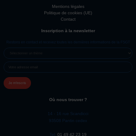
Mentions légales
Politique de cookies (UE)
Contact
Inscription à la newsletter
Restons en contact et recevez toutes les dernières informations de la FSGT
SÉLECTIONNER
UN
E-
THÈME
MAIL
(NÉCESSAIRE)
Où nous trouver ?
14 - 16 rue Scandicci
93508 Pantin cedex
Tel:
01 49 42 23 19