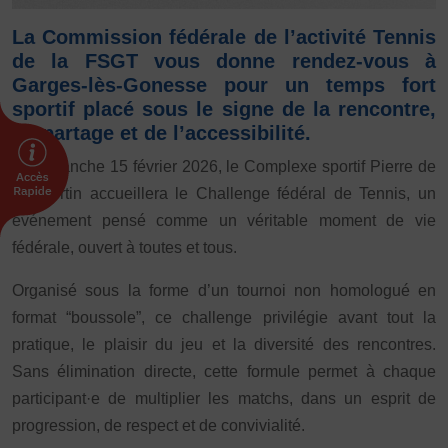
La Commission fédérale de l’activité Tennis
FORMATION
de la FSGT vous donne rendez-vous à
Livret de l’animateur·trice
Garges-lès-Gonesse pour un temps fort
Brevet Fédéral
sportif placé sous le signe de la rencontre,
BAFA
du partage et de l’accessibilité.
Officiel·les
Le dimanche 15 février 2026, le Complexe sportif Pierre de
Responsable associatif.ve FSGT
Coubertin accueillera le Challenge fédéral de Tennis, un
Formateur.trice.s
événement pensé comme un véritable moment de vie
ORGANISME DE FORMATION
fédérale, ouvert à toutes et tous.
Certificat de qualification professionnelle ALS
Organisé sous la forme d’un tournoi non homologué en
Certificat de qualification professionnelle
format “boussole”, ce challenge privilégie avant tout la
TSARE
pratique, le plaisir du jeu et la diversité des rencontres.
INTERNATIONAL
Sans élimination directe, cette formule permet à chaque
Échanges internationaux
participant·e de multiplier les matchs, dans un esprit de
Coopération et solidarité internationales
progression, de respect et de convivialité.