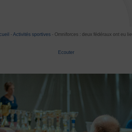
Basketball
Boules lyonnai
Joutes nautiques
Judo
Multi-activités
Natation
cueil
-
Activités sportives
-
Omniforces : deux fédéraux ont eu l
Randonnée pédestre
Spo
Ecouter
Sports de neige et de patina
Volley-ball
Walking Foot
JE
es