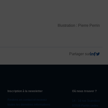
Illustration : Pierre Perrin
Partager sur
Inscription à la newsletter
Où nous trouver ?
Restons en contact et recevez
14 - 16 rue Scandicci
toutes les dernières informations
93508 Pantin cedex