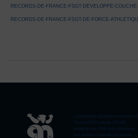
RECORDS-DE-FRANCE-FSGT-DEVELOPPE-COUCHE-
RECORDS-DE-FRANCE-FSGT-DE-FORCE-ATHLETIQU
La Fédération Sportive et Gymnique d
Travail (FSGT) compte 200 000
pratiquant·es, 4200 clubs et propose
une centaine d’activités physiques,