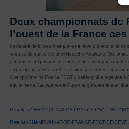
Défaut
Suppr
INTERNATIONAL
Échanges internationaux
Deux championnats de F
Coopération et solidarité internationales
Vivicittà
l’ouest de la France ce
ACTUALITÉS
Le fédéral de force athlétique et de développé-couché s’es
CONTACT
venu·es de quatre régions (Nouvelle-Aquitaine, Occitanie, 
personnes ont pris part à l’épreuve de développé-couché. 
qu’une trentaine d’officiel·les étaient présent·es. Deux sem
Championnat de France FSGT d’haltérophilie organisé à Sau
aquitaine de Sauveterre-de-Guyenne qui a terminé en tête 
Resultats-CHAMPIONNAT-DE-FRANCE-FSGT-DE-FOR
Resultat-CHAMPIONNAT-DE-FRANCE-FSGT-DE-DEV