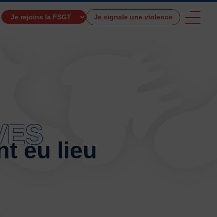
Je signale une violence
TROUVER UNE ACTIVITÉ SPORTIVE
VES
e et de santé
Activités physiques de danse et d’expression
nt eu lieu
s 0 – 3 ans
Athlé-Marche nordique
 hors stade
Autres
Autres activités de pleine nature
tres sports Nautiques
Badminton
Ball-trap