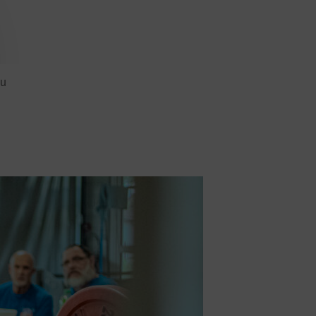
ses
E-sport
Echecs
Football
Gymnastique
L’activité Bébé et parent dans l’eau
Montagne-Escalade
Omniforces
Pétanque
PGA
Plongée
ieu
rt Équestre
Sports de combat
ge
Tennis
Tennis de table
Tir
Tir à l’arc
Vélo
JE SOUHAITE M’AFFILIER
 SOUHAITE TROUVER UN COMITÉ
JE SOUHAITE ADHÉRER
Affiliation