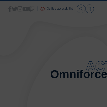
Outils d'accessibilité
ACCUEIL
LA FSGT
AC
Présentation
Omniforce
Histoire
Fonctionnement
Partenaires
Les Boutiques F.S.G.T
Ressources média