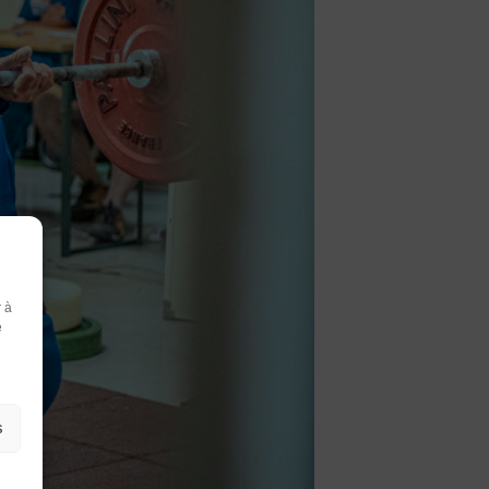
Honorabilité
Licence Omnisports
Certificat Médical
Assurance
r à
r
e
ter
s