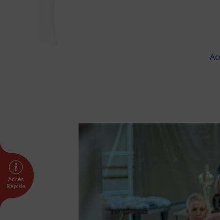
DÉVELOPPEMENT
Championnat de France FSGT
Enfance / Famille
Ac
Jeunesses
Santé
Seniors
Entreprises
Pratiques partagées
Écologie
Sport avec les exilés
ÉTHIQUE SPORTIVE
Signalement violences sexistes et sexuell
Protéger les pratiquant.es