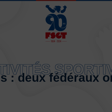
JE SOUHAITE 
TIVITÉS SPORTI
Activités d’entretien, de form
s : deux fédéraux o
Atelier d’aventure motrice de
Athlétisme – Piste & Courses
Autres sports collectifs
Au