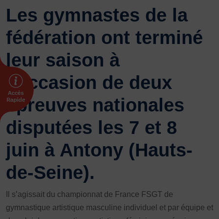
Les gymnastes de la
FORMATION
fédération ont terminé
Livret de l’animateur·trice
Brevet Fédéral
leur saison à
BAFA
Officiel·les
l’occasion de deux
Responsable associatif.ve FSGT
épreuves nationales
Formateur.trice.s
ORGANISME DE FORMATION
disputées les 7 et 8
Certificat de qualification professionnelle ALS
juin à Antony (Hauts-
Certificat de qualification professionnelle
TSARE
de-Seine).
INTERNATIONAL
Échanges internationaux
Il s’agissait du championnat de France FSGT de
Coopération et solidarité internationales
gymnastique artistique masculine individuel et par équipe et