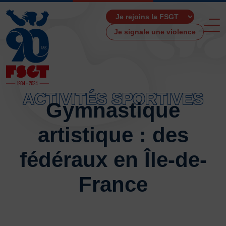
Je signale une violence
ACTIVITÉS SPORTIVES
Gymnastique
ACCUEIL
artistique : des
LA FSGT
Présentation
fédéraux en Île-de-
Histoire
Fonctionnement
France
Partenaires
Les Boutiques F.S.G.T
Ressources média