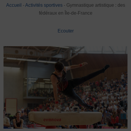
Accueil
-
Activités sportives
-
Gymnastique artistique : des
DÉVELOPPEMENT
fédéraux en Île-de-France
Championnat de France FSGT
Enfance / Famille
Jeunesses
Ecouter
Santé
Seniors
Entreprises
Pratiques partagées
Écologie
Sport avec les exilés
ÉTHIQUE SPORTIVE
Signalement violences sexistes et sexuelles
Protéger les pratiquant.es
Prévenir les discriminations
Agir contre le dopage et les conduites dopantes
Préserver le pacte républicain