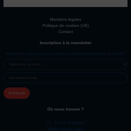
Mentions légales
Politique de cookies (UE)
Contact
Inscription à la newsletter
Restons en contact et recevez toutes les dernières informations de la FSGT
SÉLECTIONNER
UN
E-
THÈME
MAIL
(NÉCESSAIRE)
Où nous trouver ?
14 - 16 rue Scandicci
93508 Pantin cedex