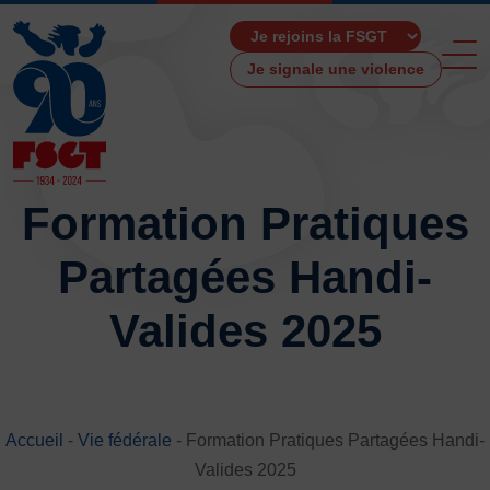
Je signale une violence
Formation Pratiques
Partagées Handi-
ACCUEIL
LA FSGT
Valides 2025
Présentation
Histoire
Fonctionnement
Partenaires
Accueil
Les Boutiques F.S.G.T
-
Vie fédérale
-
Formation Pratiques Partagées Handi-
Ressources média
Valides 2025