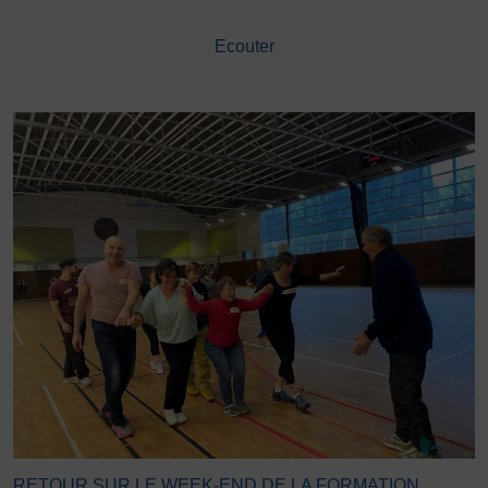
DÉVELOPPEMENT
Ecouter
Championnat de France FSGT
Enfance / Famille
Jeunesses
Santé
Seniors
Entreprises
Pratiques partagées
Écologie
Sport avec les exilés
ÉTHIQUE SPORTIVE
Signalement violences sexistes et sexuelles
Protéger les pratiquant.es
Prévenir les discriminations
Agir contre le dopage et les conduites dopantes
RETOUR SUR LE WEEK-END DE LA FORMATION
Préserver le pacte républicain