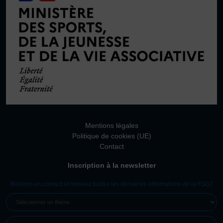
Mentions légales
Politique de cookies (UE)
Contact
Inscription à la newsletter
Restons en contact et recevez toutes les dernières informations de la FSGT
SÉLECTIONNER
UN
E-
THÈME