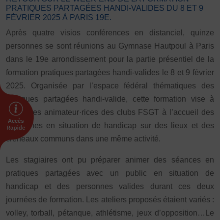
PRATIQUES PARTAGÉES HANDI-VALIDES DU 8 ET 9
FÉVRIER 2025 À PARIS 19E.
FORMATION
Après quatre visios conférences en distanciel, quinze
Livret de l’animateur·trice
personnes se sont réunions au Gymnase Hautpoul à Paris
Brevet Fédéral
dans le 19e arrondissement pour la partie présentiel de la
BAFA
formation pratiques partagées handi-valides le 8 et 9 février
Officiel·les
2025. Organisée par l’espace fédéral thématiques des
Responsable associatif.ve FSGT
pratiques partagées handi-valide, cette formation vise à
Formateur.trice.s
former les animateur·rices des clubs FSGT à l’accueil des
ORGANISME DE FORMATION
personnes en situation de handicap sur des lieux et des
Certificat de qualification professionnelle ALS
créneaux communs dans une même activité.
Certificat de qualification professionnelle
Les stagiaires ont pu préparer animer des séances en
TSARE
pratiques partagées avec un public en situation de
INTERNATIONAL
handicap et des personnes valides durant ces deux
Échanges internationaux
journées de formation. Les ateliers proposés étaient variés :
Coopération et solidarité internationales
volley, torball, pétanque, athlétisme, jeux d’opposition…Le