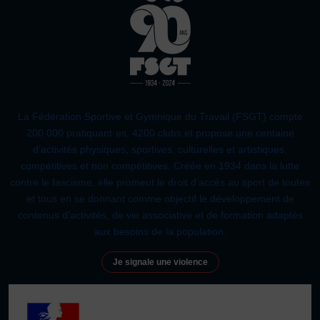
Plongée
Randonnée pédestre
Sport Équestre
Sports de combat
Sports de neige et de patinage
Tennis
Tennis de table
Tir
Tir à l’arc
Vélo
Volley-ball
Walking Foot
La Fédération Sportive et Gymnique du Travail (FSGT) compte
200 000 pratiquant·es, 4200 clubs et propose une centaine
d’activités physiques, sportives, culturelles et artistiques,
compétitives et non compétitives. Créée en 1934 dans la lutte
contre le fascisme, elle promeut le droit d’accès au sport de toutes
et tous en se donnant comme objectif le développement de
contenus d’activités, de vie associative et de formation adaptés
aux besoins de la population.
Je signale une violence