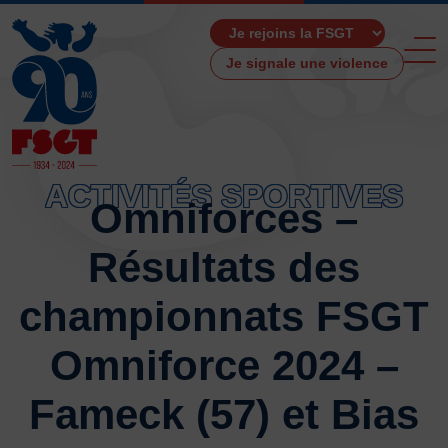
Je signale une violence
ACTIVITÉS SPORTIVES
Omniforces –
ACCUEIL
Résultats des
LA FSGT
Présentation
championnats FSGT
Histoire
Fonctionnement
Omniforce 2024 –
Partenaires
Fameck (57) et Bias
Les Boutiques F.S.G.T
Ressources média