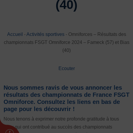
(40)
DÉVELOPPEMENT
Championnat de France FSGT
Enfance / Famille
Jeunesses
Accueil
-
Activités sportives
-
Omniforces – Résultats des
Santé
championnats FSGT Omniforce 2024 – Fameck (57) et Bias
Seniors
(40)
Entreprises
Pratiques partagées
Ecouter
Écologie
Sport avec les exilés
Nous sommes ravis de vous annoncer les
ÉTHIQUE SPORTIVE
résultats des championnats de France FSGT
Signalement violences sexistes et sexuelles
Omniforce. Consultez les liens en bas de
page pour les découvrir !
Protéger les pratiquant.es
Prévenir les discriminations
Nous tenons à exprimer notre profonde gratitude à tous
Agir contre le dopage et les conduites dopantes
ceux qui ont contribué au succès des championnats
Préserver le pacte républicain