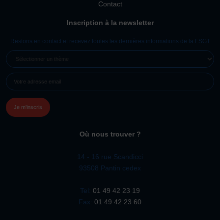
Contact
Plongée
Randonnée pédestre
Sport Équestre
Inscription à la newsletter
Sports de combat
Sports de neige et de patinage
Tennis
Restons en contact et recevez toutes les dernières informations de la FSGT
Tennis de table
Tir
Tir à l’arc
Vélo
Volley-ball
SÉLECTIONNER
Walking Foot
UN
E-
THÈME
MAIL
(NÉCESSAIRE)
Où nous trouver ?
14 - 16 rue Scandicci
93508 Pantin cedex
Tel:
01 49 42 23 19
Fax:
01 49 42 23 60