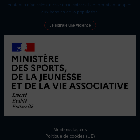
JE SOUHAITE TROUVER UNE ACTIVITÉ SPORTIVE
contenus d’activités, de vie associative et de formation adaptés
aux besoins de la population.
Activités d’entretien, de forme et de santé
Je signale une violence
Activités physiques de danse et d’expression
Atelier d’aventure motrice des 0 – 3 ans
Athlé-Marche nordique
Athlétisme – Piste & Courses hors stade
Autres
Autres activités de pleine nature
Autres sports collectifs
Autres sports Nautiques
Badminton
Ball-trap
Basketball
Boules lyonnaises
E-sport
Echecs
Football
Gymnastique
Joutes nautiques
Judo
L’activité Bébé et parent dans l’eau
Montagne-Escalade
Mentions légales
Multi-activités
Natation
Omniforces
Pétanque
PGA
Politique de cookies (UE)