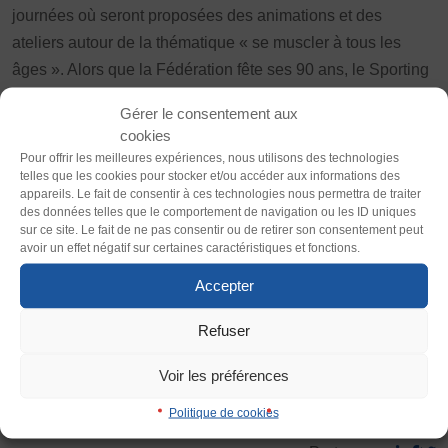
Vivicittà
journées où seront proposées des animations et des
ateliers autour de la thématique « se muscler à tous les
ACTUALITÉS
Thème
âges ». Alors que la Fédération fête ses 90 ans, le Sporting
CONTACT
Clair
Sombre
Club de Fameck, le comité départemental FSGT de la
Gérer le consentement aux
JE SOUHAITE M’AFFILIER
Moselle et la Commission Fédérale d’Activité Omniforces
cookies
Police (dyslexie)
de la FSGT auront à cœur de faire de ce championnat un
Affiliation
Pour offrir les meilleures expériences, nous utilisons des technologies
telles que les cookies pour stocker et/ou accéder aux informations des
Défaut
Adapter
grand moment sportif mais également convivial et festif.
Réaffiliation
appareils. Le fait de consentir à ces technologies nous permettra de traiter
Prise de licence
des données telles que le comportement de navigation ou les ID uniques
Retrouvez toutes les informations dans le dossier des
sur ce site. Le fait de ne pas consentir ou de retirer son consentement peut
Taille du texte
JE SOUHAITE TROUVER UN COMITÉ
championnats.
avoir un effet négatif sur certaines caractéristiques et fonctions.
Défaut
Augmenter
JE SOUHAITE ADHÉRER
Accepter
Affiliation
Honorabilité
Dossier du Championnat de France FSGT
Refuser
Interlignage
Haltérophilie 2024
Licence Omnisports
Défaut
Augmenter
Voir les préférences
Certificat Médical
Assurance
Politique de cookies
Justification