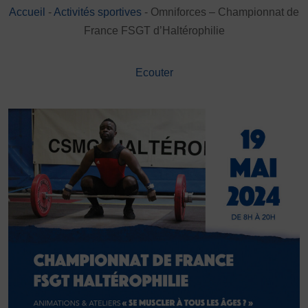
Accueil
-
Activités sportives
-
Omniforces – Championnat de
DÉVELOPPEMENT
France FSGT d’Haltérophilie
Championnat de France FSGT
Enfance / Famille
Jeunesses
Ecouter
Santé
Seniors
Entreprises
Pratiques partagées
Écologie
Sport avec les exilés
ÉTHIQUE SPORTIVE
Signalement violences sexistes et sexuelles
Protéger les pratiquant.es
Prévenir les discriminations
Agir contre le dopage et les conduites dopantes
Préserver le pacte républicain