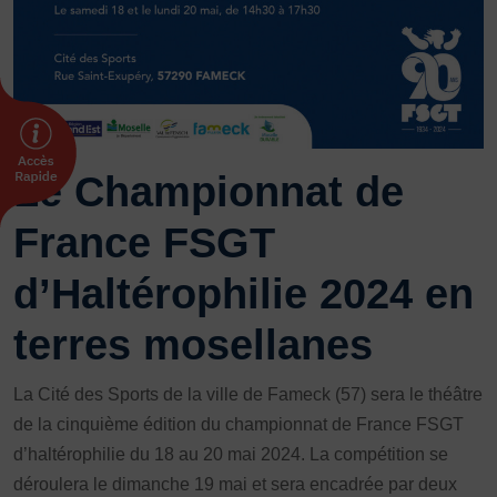
FORMATION
Livret de l’animateur·trice
Brevet Fédéral
BAFA
Officiel·les
Le Championnat de
Responsable associatif.ve FSGT
Formateur.trice.s
France FSGT
ORGANISME DE FORMATION
d’Haltérophilie 2024 en
Certificat de qualification professionnelle ALS
terres mosellanes
Certificat de qualification professionnelle
TSARE
La Cité des Sports de la ville de Fameck (57) sera le théâtre
INTERNATIONAL
de la cinquième édition du championnat de France FSGT
Échanges internationaux
d’haltérophilie du 18 au 20 mai 2024. La compétition se
Coopération et solidarité internationales
déroulera le dimanche 19 mai et sera encadrée par deux