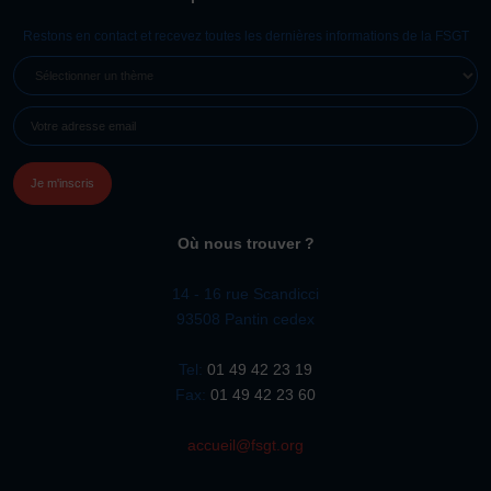
Restons en contact et recevez toutes les dernières informations de la FSGT
SÉLECTIONNER
UN
E-
THÈME
MAIL
(NÉCESSAIRE)
Où nous trouver ?
14 - 16 rue Scandicci
93508 Pantin cedex
Tel:
01 49 42 23 19
Fax:
01 49 42 23 60
accueil@fsgt.org