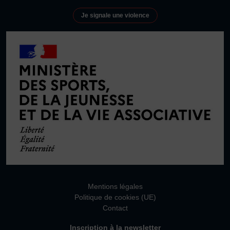
Plongée
Randonnée pédestre
Sport Équestre
Je signale une violence
Sports de combat
Sports de neige et de patinage
Tennis
Tennis de table
Tir
Tir à l’arc
Vélo
Volley-ball
Walking Foot
Mentions légales
Politique de cookies (UE)
Contact
Inscription à la newsletter