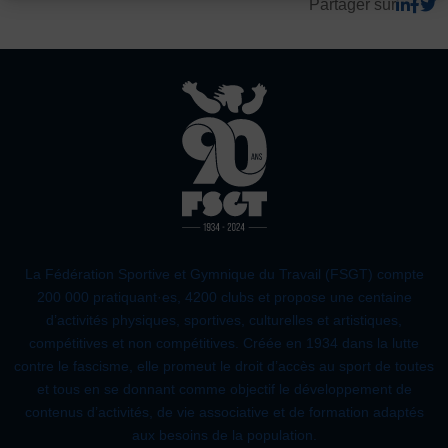
JE SOUHAITE TROUVER UNE ACTIVITÉ SPORTIVE
Partager sur
Défaut
Supprimer
Activités d’entretien, de forme et de santé
Images
Activités physiques de danse et d’expression
Défaut
Remplacer par du texte
Atelier d’aventure motrice des 0 – 3 ans
Ecouter
Athlé-Marche nordique
Athlétisme – Piste & Courses hors stade
Autres
Autres activités de pleine nature
Autres sports collectifs
La Fédération Sportive et Gymnique du Travail (FSGT) compte
Autres sports Nautiques
Badminton
Ball-trap
Basketball
200 000 pratiquant·es, 4200 clubs et propose une centaine
Boules lyonnaises
E-sport
Echecs
Football
d’activités physiques, sportives, culturelles et artistiques,
compétitives et non compétitives. Créée en 1934 dans la lutte
Gymnastique
Joutes nautiques
Judo
contre le fascisme, elle promeut le droit d’accès au sport de toutes
L’activité Bébé et parent dans l’eau
Montagne-Escalade
et tous en se donnant comme objectif le développement de
contenus d’activités, de vie associative et de formation adaptés
Multi-activités
Natation
Omniforces
Pétanque
PGA
aux besoins de la population.