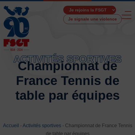
Je signale une violence
ACTIVITÉS SPORTIVES
Championnat de
ACCUEIL
France Tennis de
LA FSGT
Présentation
table par équipes
Histoire
Fonctionnement
Partenaires
Les Boutiques F.S.G.T
Accueil
-
Activités sportives
-
Championnat de France Tennis
Ressources média
de table par équipes