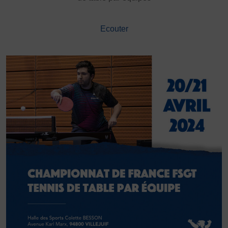
DÉVELOPPEMENT
Championnat de France FSGT
Ecouter
Enfance / Famille
Jeunesses
Santé
Seniors
Entreprises
Pratiques partagées
Écologie
Sport avec les exilés
ÉTHIQUE SPORTIVE
Signalement violences sexistes et sexuelles
Protéger les pratiquant.es
Prévenir les discriminations
Agir contre le dopage et les conduites dopantes
Préserver le pacte républicain