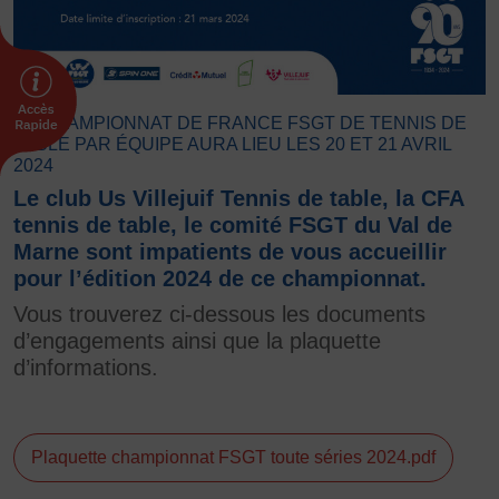
FORMATION
Livret de l’animateur·trice
Brevet Fédéral
LE CHAMPIONNAT DE FRANCE FSGT DE TENNIS DE
BAFA
TABLE PAR ÉQUIPE AURA LIEU LES 20 ET 21 AVRIL
2024
Officiel·les
Le club Us Villejuif Tennis de table, la CFA
Responsable associatif.ve FSGT
tennis de table, le comité FSGT du Val de
Formateur.trice.s
Marne sont impatients de vous accueillir
ORGANISME DE FORMATION
pour l’édition 2024 de ce championnat.
Certificat de qualification professionnelle ALS
Vous trouverez ci-dessous les documents
Certificat de qualification professionnelle
d’engagements ainsi que la plaquette
TSARE
d’informations.
INTERNATIONAL
Échanges internationaux
Plaquette championnat FSGT toute séries 2024.pdf
Coopération et solidarité internationales
Thème