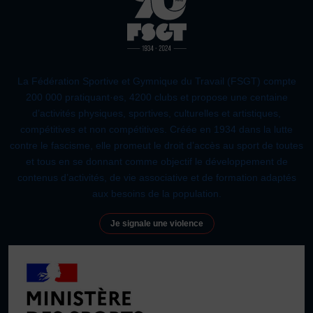
JE SOUHAITE TROUVER UNE ACTIVITÉ SPORTIVE
Défaut
Remplacer par du texte
Activités d’entretien, de forme et de santé
Ecouter
Activités physiques de danse et d’expression
La Fédération Sportive et Gymnique du Travail (FSGT) compte
Atelier d’aventure motrice des 0 – 3 ans
200 000 pratiquant·es, 4200 clubs et propose une centaine
d’activités physiques, sportives, culturelles et artistiques,
Athlé-Marche nordique
compétitives et non compétitives. Créée en 1934 dans la lutte
Athlétisme – Piste & Courses hors stade
Autres
contre le fascisme, elle promeut le droit d’accès au sport de toutes
et tous en se donnant comme objectif le développement de
Autres activités de pleine nature
Autres sports collectifs
contenus d’activités, de vie associative et de formation adaptés
Autres sports Nautiques
Badminton
Ball-trap
Basketball
aux besoins de la population.
Boules lyonnaises
E-sport
Echecs
Football
Je signale une violence
Gymnastique
Joutes nautiques
Judo
L’activité Bébé et parent dans l’eau
Montagne-Escalade
Multi-activités
Natation
Omniforces
Pétanque
PGA