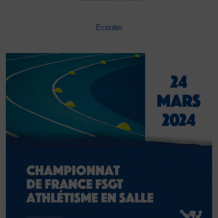
DÉVELOPPEMENT
Championnat de France FSGT
Ecouter
Enfance / Famille
Jeunesses
Santé
Seniors
Entreprises
Pratiques partagées
Écologie
Sport avec les exilés
ÉTHIQUE SPORTIVE
Signalement violences sexistes et sexuelles
Protéger les pratiquant.es
Prévenir les discriminations
Agir contre le dopage et les conduites dopantes
Préserver le pacte républicain