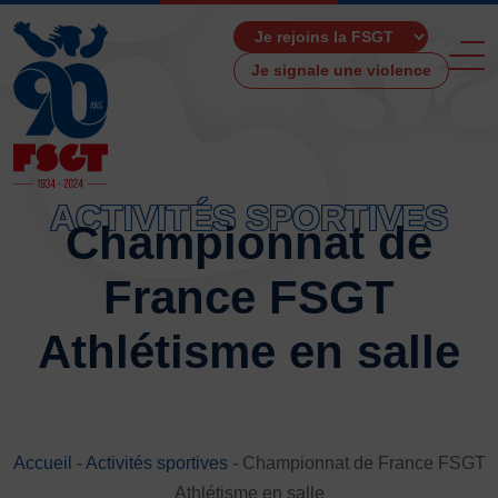
Je signale une violence
ACTIVITÉS SPORTIVES
Championnat de
ACCUEIL
France FSGT
LA FSGT
Présentation
Athlétisme en salle
Histoire
Fonctionnement
Partenaires
Les Boutiques F.S.G.T
Accueil
-
Activités sportives
-
Championnat de France FSGT
Ressources média
Athlétisme en salle