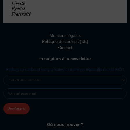
Mentions légales
Politique de cookies (UE)
Contact
Inscription à la newsletter
Restons en contact et recevez toutes les dernières informations de la FSGT
SÉLECTIONNER
UN
E-
THÈME
MAIL
(NÉCESSAIRE)
Où nous trouver ?