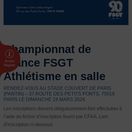
FORMATION
Livret de l’animateur·trice
Brevet Fédéral
BAFA
Officiel·les
Championnat de
Responsable associatif.ve FSGT
France FSGT
Formateur.trice.s
ORGANISME DE FORMATION
Athlétisme en salle
Certificat de qualification professionnelle ALS
RENDEZ-VOUS AU STADE COUVERT DE PARIS
Certificat de qualification professionnelle
(PANTIN) – 37 ROUTE DES PETITS PONTS, 75019
TSARE
PARIS LE DIMANCHE 24 MARS 2024.
Les inscriptions doivent obligatoirement être effectuées à
INTERNATIONAL
l’aide du fichier d’inscription fourni par CFAA. Lien
Échanges internationaux
d’inscription ci-dessous
Coopération et solidarité internationales