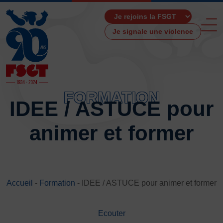
Je signale une violence
FORMATION
IDEE / ASTUCE pour
ACCUEIL
animer et former
LA FSGT
Présentation
Histoire
Fonctionnement
Accueil
-
Formation
-
IDEE / ASTUCE pour animer et former
Partenaires
Les Boutiques F.S.G.T
Ecouter
Ressources média