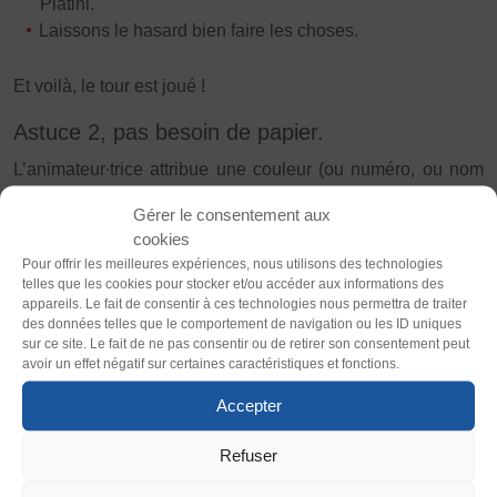
Vivicittà
Platini.
Laissons le hasard bien faire les choses.
ACTUALITÉS
CONTACT
Et voilà, le tour est joué !
Astuce 2, pas besoin de papier.
JE SOUHAITE M’AFFILIER
Thème
Affiliation
L’animateur∙trice attribue une couleur (ou numéro, ou nom
Clair
Sombre
Réaffiliation
de sportif∙ve.) à toutes les personnes dans l’ordre où elles
Gérer le consentement aux
Prise de licence
sont assises. Ex : M’Bappé / Zidane /Platini.
cookies
Police (dyslexie)
Pour offrir les meilleures expériences, nous utilisons des technologies
Personne 1 = M’Bappé
JE SOUHAITE TROUVER UN COMITÉ
telles que les cookies pour stocker et/ou accéder aux informations des
Défaut
Adapter
Personne 2 = Zidane
JE SOUHAITE ADHÉRER
appareils. Le fait de consentir à ces technologies nous permettra de traiter
des données telles que le comportement de navigation ou les ID uniques
Personne 3 = Platini
Affiliation
sur ce site. Le fait de ne pas consentir ou de retirer son consentement peut
Personne 4 = M’Bappé
Taille du texte
avoir un effet négatif sur certaines caractéristiques et fonctions.
Honorabilité
Personne 5 = Zidane
Défaut
Augmenter
Licence Omnisports
Accepter
Personne 9 = Platini
Certificat Médical
Assurance
Refuser
Interlignage
Après l’attribution des noms, annoncer que toutes les
Défaut
Augmenter
personnes du même nom de sportif formeront la même