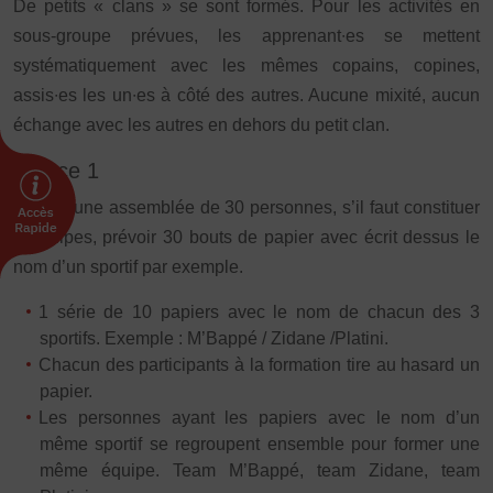
De petits « clans » se sont formés. Pour les activités en
sous-groupe prévues, les apprenant∙es se mettent
FORMATION
systématiquement avec les mêmes copains, copines,
Livret de l’animateur·trice
assis∙es les un∙es à côté des autres. Aucune mixité, aucun
Brevet Fédéral
échange avec les autres en dehors du petit clan.
BAFA
Officiel·les
Astuce 1
Responsable associatif.ve FSGT
Face à une assemblée de 30 personnes, s’il faut constituer
Formateur.trice.s
3 équipes, prévoir 30 bouts de papier avec écrit dessus le
nom d’un sportif par exemple.
ORGANISME DE FORMATION
Certificat de qualification professionnelle ALS
1 série de 10 papiers avec le nom de chacun des 3
Certificat de qualification professionnelle
sportifs. Exemple : M’Bappé / Zidane /Platini.
TSARE
Chacun des participants à la formation tire au hasard un
papier.
INTERNATIONAL
Les personnes ayant les papiers avec le nom d’un
Échanges internationaux
même sportif se regroupent ensemble pour former une
Coopération et solidarité internationales
même équipe. Team M’Bappé, team Zidane, team