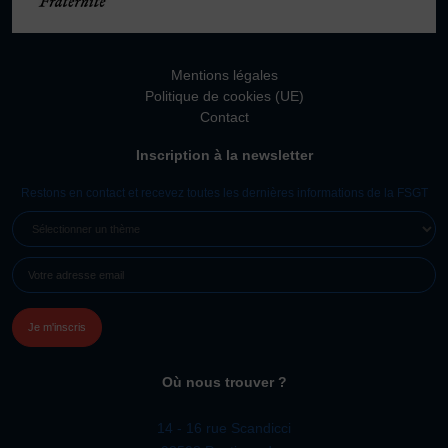
Mentions légales
Politique de cookies (UE)
Contact
Inscription à la newsletter
Restons en contact et recevez toutes les dernières informations de la FSGT
SÉLECTIONNER
UN
E-
THÈME
MAIL
(NÉCESSAIRE)
Où nous trouver ?
14 - 16 rue Scandicci