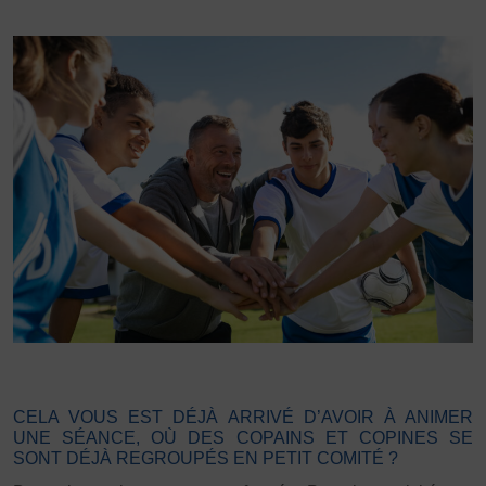
DÉVELOPPEMENT
Championnat de France FSGT
Enfance / Famille
Jeunesses
Santé
Seniors
Entreprises
Pratiques partagées
Écologie
Sport avec les exilés
ÉTHIQUE SPORTIVE
Signalement violences sexistes et sexuelles
Protéger les pratiquant.es
CELA VOUS EST DÉJÀ ARRIVÉ D’AVOIR À ANIMER
Prévenir les discriminations
UNE SÉANCE, OÙ DES COPAINS ET COPINES SE
Agir contre le dopage et les conduites dopantes
SONT DÉJÀ REGROUPÉS EN PETIT COMITÉ ?
Préserver le pacte républicain