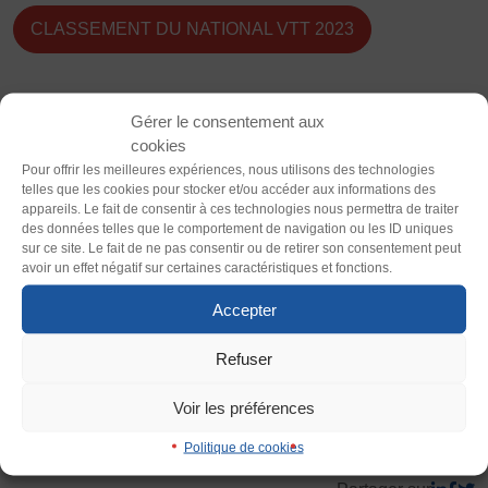
Vivicittà
CLASSEMENT DU NATIONAL VTT 2023
ACTUALITÉS
Thème
CONTACT
Clair
Sombre
Gérer le consentement aux
VTT Classement inter-comité 2023
JE SOUHAITE M’AFFILIER
cookies
Police (dyslexie)
Affiliation
Pour offrir les meilleures expériences, nous utilisons des technologies
telles que les cookies pour stocker et/ou accéder aux informations des
Défaut
Adapter
Réaffiliation
appareils. Le fait de consentir à ces technologies nous permettra de traiter
Prise de licence
VTT Classement du championnat XC marathon 2023
des données telles que le comportement de navigation ou les ID uniques
sur ce site. Le fait de ne pas consentir ou de retirer son consentement peut
Taille du texte
avoir un effet négatif sur certaines caractéristiques et fonctions.
JE SOUHAITE TROUVER UN COMITÉ
Défaut
Augmenter
JE SOUHAITE ADHÉRER
Accepter
VTT Classement du criterium marathon 2023
Affiliation
Honorabilité
Refuser
Interlignage
Licence Omnisports
Défaut
Augmenter
Voir les préférences
Certificat Médical
Assurance
Politique de cookies
Justification