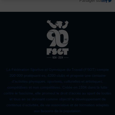
Partager sur
JE SOUHAITE TROUVER UNE ACTIVITÉ SPORTIVE
Défaut
Supprimer
Activités d’entretien, de forme et de santé
Images
Activités physiques de danse et d’expression
Défaut
Remplacer par du texte
Atelier d’aventure motrice des 0 – 3 ans
Ecouter
Athlé-Marche nordique
Athlétisme – Piste & Courses hors stade
Autres
Autres activités de pleine nature
Autres sports collectifs
La Fédération Sportive et Gymnique du Travail (FSGT) compte
Autres sports Nautiques
Badminton
Ball-trap
Basketball
200 000 pratiquant·es, 4200 clubs et propose une centaine
Boules lyonnaises
E-sport
Echecs
Football
d’activités physiques, sportives, culturelles et artistiques,
compétitives et non compétitives. Créée en 1934 dans la lutte
Gymnastique
Joutes nautiques
Judo
contre le fascisme, elle promeut le droit d’accès au sport de toutes
et tous en se donnant comme objectif le développement de
L’activité Bébé et parent dans l’eau
Montagne-Escalade
contenus d’activités, de vie associative et de formation adaptés
Multi-activités
Natation
Omniforces
Pétanque
PGA
aux besoins de la population.