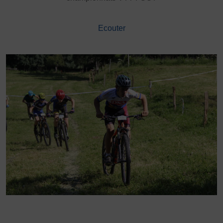
DÉVELOPPEMENT
Championnat de France FSGT
Ecouter
Enfance / Famille
Jeunesses
Santé
Seniors
Entreprises
Pratiques partagées
Écologie
Sport avec les exilés
ÉTHIQUE SPORTIVE
Signalement violences sexistes et sexuelles
Protéger les pratiquant.es
Prévenir les discriminations
Agir contre le dopage et les conduites dopantes
Préserver le pacte républicain