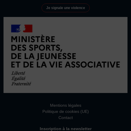
Plongée
Randonnée pédestre
Sport Équestre
Je signale une violence
Sports de combat
Sports de neige et de patinage
Tennis
Tennis de table
Tir
Tir à l’arc
Vélo
Volley-ball
Walking Foot
Mentions légales
Politique de cookies (UE)
Contact
Inscription à la newsletter