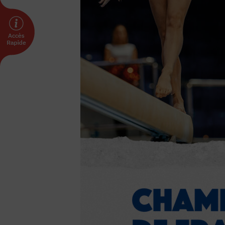
Prévenir les discriminations
Agir contre le dopage et les conduites do
Préserver le pacte républicain
FORMATION
Livret de l’animateur·trice
Brevet Fédéral
BAFA
Officiel·les
Responsable associatif.ve FSGT
Formateur.trice.s
ORGANISME DE FORMATION
Certificat de qualification professionnelle 
Certificat de qualification professionnell