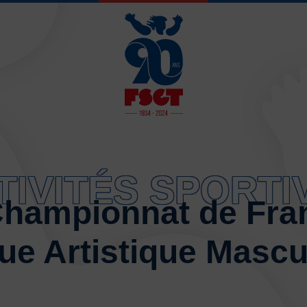
JE SOUHAITE 
TIVITÉS SPORTI
Activités d’entretien, de form
Championnat de Fr
Atelier d’aventure motrice de
e Artistique Mascu
Athlétisme – Piste & Courses
Autres sports collectifs
Au