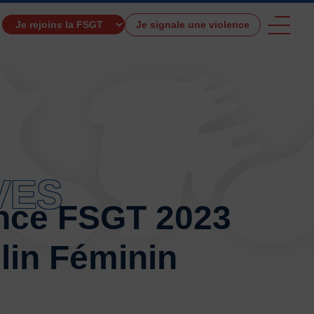
Je signale une violence
TROUVER UNE ACTIVITÉ SPORTIVE
VES
e et de santé
Activités physiques de danse et d’expression
ance FSGT 2023
s 0 – 3 ans
Athlé-Marche nordique
lin Féminin
 hors stade
Autres
Autres activités de pleine nature
tres sports Nautiques
Badminton
Ball-trap