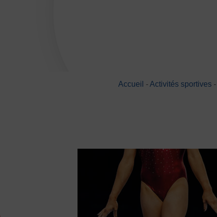
DÉVELOPPEMENT
Championnat de France FSGT
Enfance / Famille
Jeunesses
Santé
Accueil
-
Activités sportives
Seniors
Entreprises
Pratiques partagées
Écologie
Sport avec les exilés
ÉTHIQUE SPORTIVE
Signalement violences sexistes et sexuell
Protéger les pratiquant.es