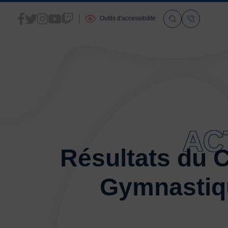
Outils d'accessibilité
ACCUEIL
LA FSGT
AC
Présentation
Résultats du 
Histoire
Fonctionnement
Gymnastiqu
Partenaires
Les Boutiques F.S.G.T
Ressources média