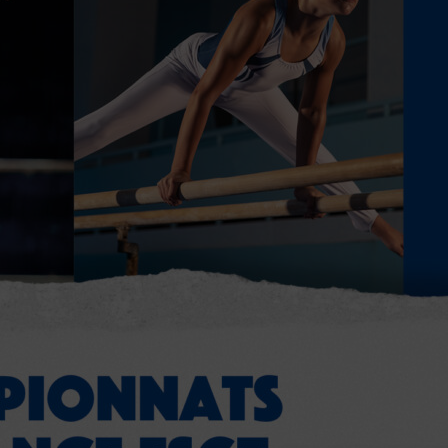
pantes
ALS
e TSARE