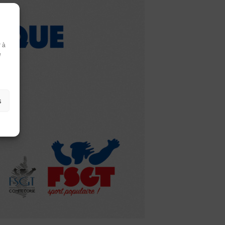
r à
r
e
ter
s
er par du texte