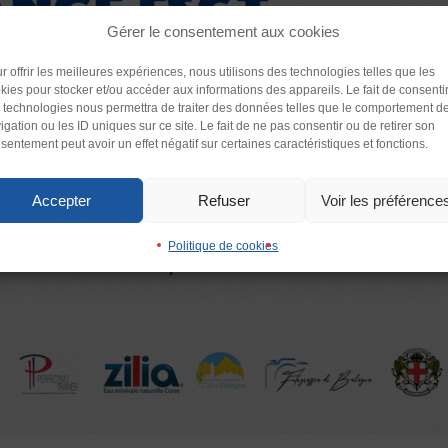
Gérer le consentement aux cookies
Police (dyslexie)
r offrir les meilleures expériences, nous utilisons des technologies telles que les
kies pour stocker et/ou accéder aux informations des appareils. Le fait de consenti
Défaut
Adapte
 technologies nous permettra de traiter des données telles que le comportement d
igation ou les ID uniques sur ce site. Le fait de ne pas consentir ou de retirer son
sentement peut avoir un effet négatif sur certaines caractéristiques et fonctions.
Interlignage
enter
Défaut
Augmen
Accepter
Refuser
Voir les préférence
Images
Politique de cookies
imer
Défaut
Remplac
Ecouter