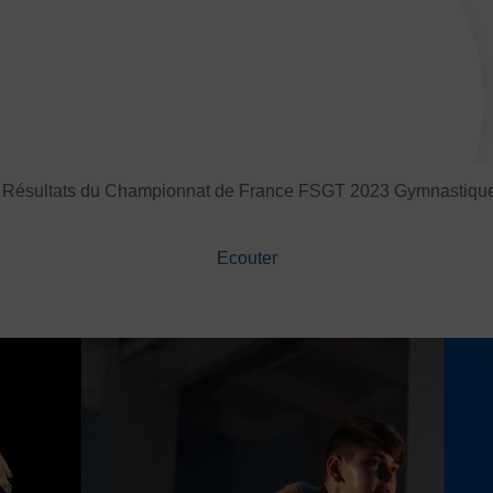
Basketball
Boules lyonnai
Joutes nautiques
Judo
Multi-activités
Natation
Randonnée pédestre
Spo
-
Résultats du Championnat de France FSGT 2023 Gymnastique 
Sports de neige et de patina
Ecouter
Volley-ball
Walking Foot
JE
es