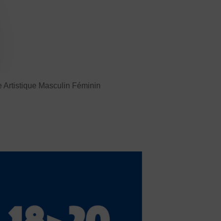
ses
E-sport
Echecs
Football
Gymnastique
L’activité Bébé et parent dans l’eau
Montagne-Escalade
Omniforces
Pétanque
PGA
Plongée
rt Équestre
Sports de combat
Artistique Masculin Féminin
ge
Tennis
Tennis de table
Tir
Tir à l’arc
Vélo
JE SOUHAITE M’AFFILIER
 SOUHAITE TROUVER UN COMITÉ
JE SOUHAITE ADHÉRER
Affiliation