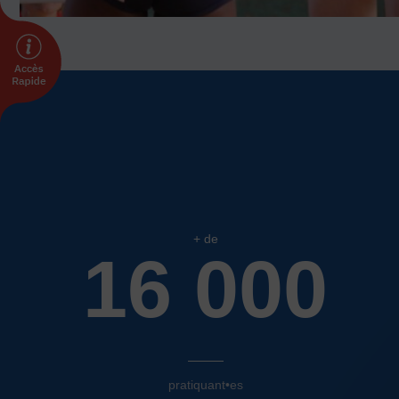
INTERNATIONAL
Échanges internationaux
Coopération et solidarité internationales
Vivicittà
ACTUALITÉS
CONTACT
+ de
16 000
pratiquant•es