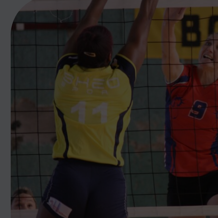
Prévenir les discriminations
Agir contre le dopage et les conduites do
Préserver le pacte républicain
FORMATION
Livret de l’animateur·trice
Brevet Fédéral
BAFA
Officiel·les
Responsable associatif.ve FSGT
Formateur.trice.s
ORGANISME DE FORMATION
Certificat de qualification professionnelle 
Certificat de qualification professionnell