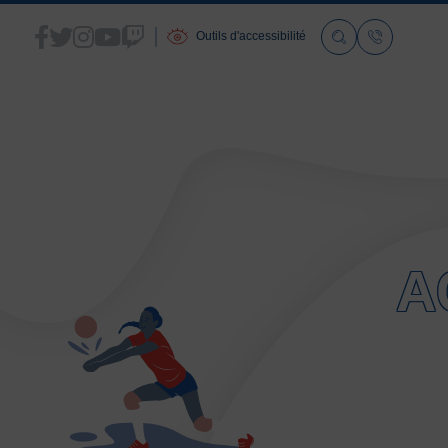
Outils d'accessibilité
ACCUEIL
LA FSGT
A
Présentation
Histoire
Fonctionnement
Partenaires
Les Boutiques F.S.G.T
Ressources média