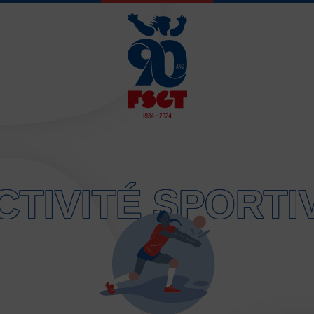
JE SOUHAITE 
CTIVITÉ SPORTI
Activités d’entretien, de form
Atelier d’aventure motrice de
Athlétisme – Piste & Courses
Autres sports collectifs
Au