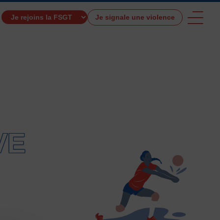
Je signale une violence
TROUVER UNE ACTIVITÉ SPORTIVE
VE
e et de santé
Activités physiques de danse et d’expression
s 0 – 3 ans
Athlé-Marche nordique
 hors stade
Autres
Autres activités de pleine nature
tres sports Nautiques
Badminton
Ball-trap