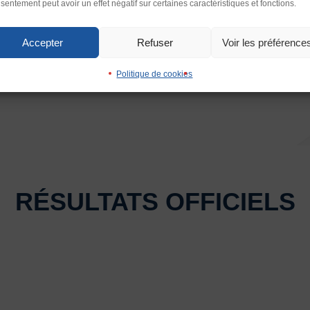
sentement peut avoir un effet négatif sur certaines caractéristiques et fonctions.
Interlignage
enter
Défaut
Augmen
Accepter
Refuser
Voir les préférence
Images
Politique de cookies
scension)
imer
Défaut
Remplac
Ecouter
RÉSULTATS OFFICIELS