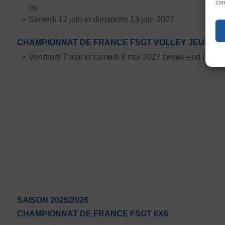
con
Taille du texte
ou
Samedi 12 juin et dimanche 13 juin 2027
Défaut
Augm
CHAMPIONNAT DE FRANCE FSGT VOLLEY JEUNES
Justification
Vendredi 7 mai et samedi 8 mai 2027 (week-end de l’A
Défaut
Suppr
SAISON 2025/2026
CHAMPIONNAT DE FRANCE FSGT 6X6