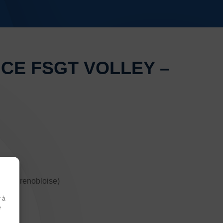
CE FSGT VOLLEY –
tion grenobloise)
r à
r
e