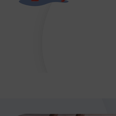
DÉVELOPPEMENT
Championnat de France FSGT
Enfance / Famille
Jeunesses
Santé
Seniors
Entreprises
Pratiques partagées
Écologie
Sport avec les exilés
ÉTHIQUE SPORTIVE
Signalement violences sexistes et sexuell
Protéger les pratiquant.es