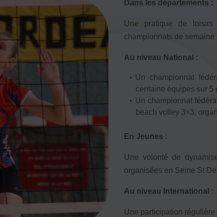
Dans les départements :
pantes
Une pratique de loisirs
championnats de semaine en
Au niveau National :
Un championnat fédéra
centaine équipes sur 5 
Un championnat fédéral 
beach volley 3×3, orga
En Jeunes :
Une volonté de dynamiser
organisées en Seine St Deni
ALS
Au niveau International :
e TSARE
Une participation régulièr