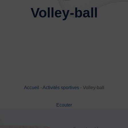
Basketball
Boules lyonnai
Volley-ball
Joutes nautiques
Judo
Multi-activités
Natation
Randonnée pédestre
Spo
Sports de neige et de patina
Volley-ball
Walking Foot
Accueil
-
Activités sportives
-
Volley-ball
JE
Ecouter
es