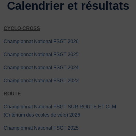
Calendrier et résultats
Plongée
Randonnée pédestre
Sport Équestre
Sports de combat
Sports de neige et de patinage
Tennis
Tennis de table
Tir
Tir à l’arc
Vélo
Volley-ball
CYCLO-CROSS
Walking Foot
Championnat National FSGT 2026
Championnat National FSGT 2025
Championnat National FSGT 2024
Championnat National FSGT 2023
ROUTE
Championnat National FSGT SUR ROUTE ET CLM
(Critérium des écoles de vélo) 2026
Championnat National FSGT 2025