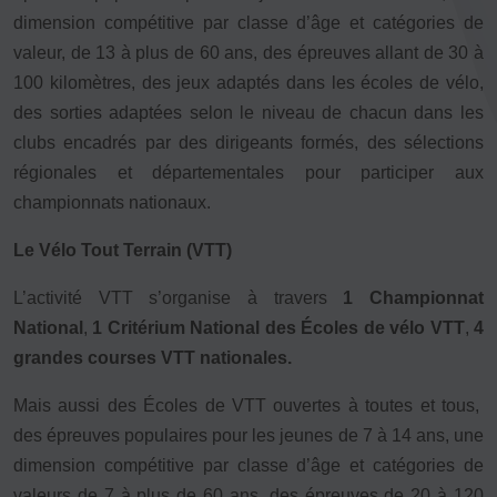
dimension compétitive par classe d’âge et catégories de
FORMATION
valeur, de 13 à plus de 60 ans, des épreuves allant de 30 à
Livret de l’animateur·trice
100 kilomètres, des jeux adaptés dans les écoles de vélo,
Brevet Fédéral
des sorties adaptées selon le niveau de chacun dans les
BAFA
clubs encadrés par des dirigeants formés, des sélections
Officiel·les
régionales et départementales pour participer aux
Responsable associatif.ve FSGT
championnats nationaux.
Formateur.trice.s
Le Vélo Tout Terrain (VTT)
ORGANISME DE FORMATION
L’activité VTT s’organise à travers
1 Championnat
Certificat de qualification professionnelle ALS
National
,
1 Critérium National des Écoles de vélo VTT
,
4
Certificat de qualification professionnelle
grandes courses VTT nationales.
TSARE
Mais aussi des Écoles de VTT ouvertes à toutes et tous,
INTERNATIONAL
des épreuves populaires pour les jeunes de 7 à 14 ans, une
Échanges internationaux
dimension compétitive par classe d’âge et catégories de
Coopération et solidarité internationales
valeurs de 7 à plus de 60 ans, des épreuves de 20 à 120