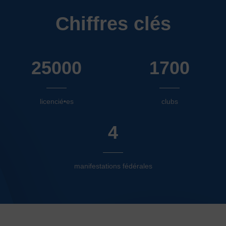
JE SOUHAITE TROUVER UNE ACTIVITÉ SPORTIVE
Chiffres clés
Activités d’entretien, de forme et de santé
Activités physiques de danse et d’expression
25000
1700
Atelier d’aventure motrice des 0 – 3 ans
Athlé-Marche nordique
licencié•es
clubs
Athlétisme – Piste & Courses hors stade
Autres
Autres activités de pleine nature
Autres sports collectifs
4
Autres sports Nautiques
Badminton
Ball-trap
Basketball
Boules lyonnaises
E-sport
Echecs
Football
manifestations fédérales
Gymnastique
Joutes nautiques
Judo
L’activité Bébé et parent dans l’eau
Montagne-Escalade
Multi-activités
Natation
Omniforces
Pétanque
PGA