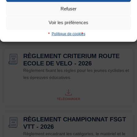
Règlement structurant les épreuves techniques et
Refuser
Interlignage
sportives pour les jeunes vététistes.
Défaut
Augmenter
Voir les préférences
Politique de cookies
TÉLÉCHARGER
Justification
Défaut
Supprimer
RÈGLEMENT CRITERIUM ROUTE
PDF
ECOLE DE VELO - 2026
Images
Règlement fixant les règles pour les jeunes cyclistes et
Défaut
Remplacer par du texte
les épreuves éducatives.
Ecouter
TÉLÉCHARGER
RÈGLEMENT CHAMPIONNAT FSGT
PDF
VTT - 2026
Règlement encadrant les catégories, le matériel et le