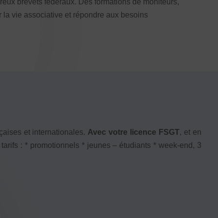
eux brevets fédéraux. Des formations de moniteurs,
 la vie associative et répondre aux besoins
aises et internationales.
Avec votre licence FSGT
, et en
arifs : * promotionnels * jeunes – étudiants * week-end, 3