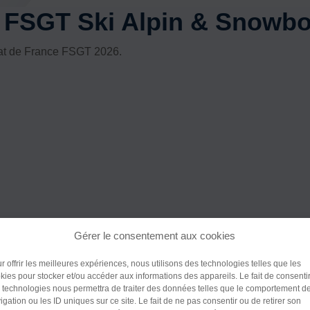
 FSGT Ski Alpin & Snowbo
nat de France FSGT 2026.
Gérer le consentement aux cookies
Police (dyslexie)
r offrir les meilleures expériences, nous utilisons des technologies telles que les
kies pour stocker et/ou accéder aux informations des appareils. Le fait de consenti
Défaut
Adapte
 technologies nous permettra de traiter des données telles que le comportement d
igation ou les ID uniques sur ce site. Le fait de ne pas consentir ou de retirer son