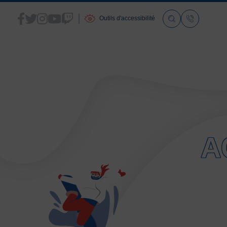
Outils d'accessibilité
ACCUEIL
LA FSGT
A
Présentation
Histoire
Fonctionnement
Partenaires
Les Boutiques F.S.G.T
Ressources média