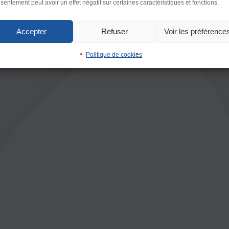
sentement peut avoir un effet négatif sur certaines caractéristiques et fonctions.
Interlignage
enter
Défaut
Augmen
Accepter
Refuser
Voir les préférence
Images
Politique de cookies
imer
Défaut
Remplac
Ecouter