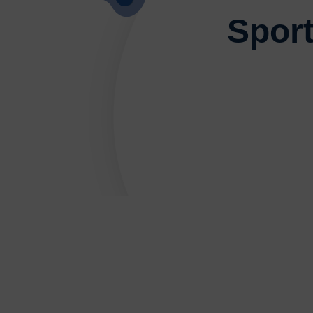
Sport
DÉVELOPPEMENT
Championnat de France FSGT
Enfance / Famille
Jeunesses
Santé
Seniors
Entreprises
Pratiques partagées
Écologie
Sport avec les exilés
ÉTHIQUE SPORTIVE
Signalement violences sexistes et sexuell
Protéger les pratiquant.es