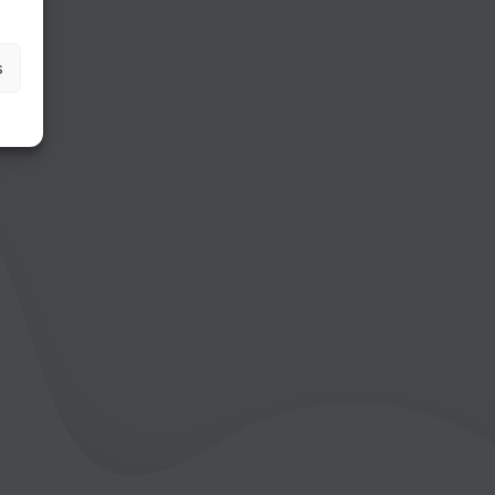
ter
s
er par du texte