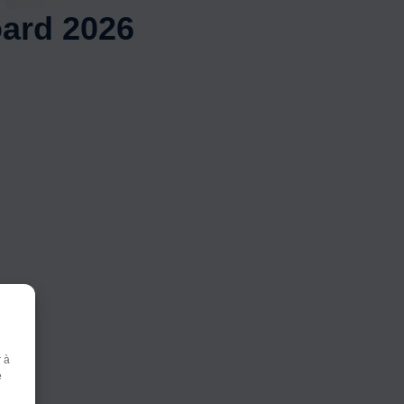
ard 2026
r à
r
e