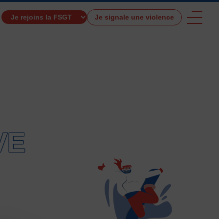
Je signale une violence
TROUVER UNE ACTIVITÉ SPORTIVE
VE
e et de santé
Activités physiques de danse et d’expression
s 0 – 3 ans
Athlé-Marche nordique
 hors stade
Autres
Autres activités de pleine nature
tres sports Nautiques
Badminton
Ball-trap