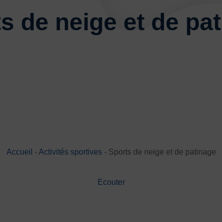
Basketball
Boules lyonnai
s de neige et de pa
Joutes nautiques
Judo
Multi-activités
Natation
Randonnée pédestre
Spo
Sports de neige et de patina
Volley-ball
Walking Foot
Accueil
-
Activités sportives
-
Sports de neige et de patinage
JE
Ecouter
es