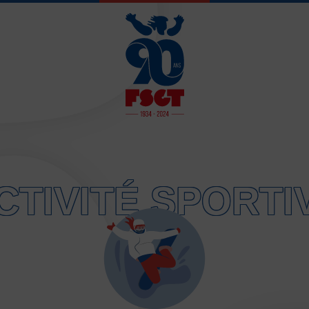
JE SOUHAITE 
CTIVITÉ SPORTI
Activités d’entretien, de form
Atelier d’aventure motrice de
Athlétisme – Piste & Courses
Autres sports collectifs
Au