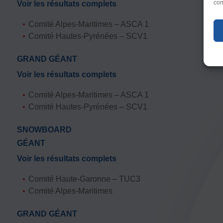
con
Voir les résultats complets
Taille du texte
Défaut
Augm
Comité Alpes-Maritimes – ASCA 1
Comité Hautes-Pyrénées – SCV1
Justification
GRAND GÉANT
Défaut
Suppr
Voir les résultats complets
Comité Alpes-Maritimes – ASCA 1
Comité Hautes-Pyrénées – SCV1
SNOWBOARD
GÉANT
Voir les résultats complets
Comité Haute-Garonne – TUC3
Comité Alpes-Maritimes
GRAND GÉANT