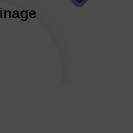
ses
E-sport
Echecs
Football
Gymnastique
tinage
L’activité Bébé et parent dans l’eau
Montagne-Escalade
Omniforces
Pétanque
PGA
Plongée
rt Équestre
Sports de combat
ge
Tennis
Tennis de table
Tir
Tir à l’arc
Vélo
JE SOUHAITE M’AFFILIER
 SOUHAITE TROUVER UN COMITÉ
JE SOUHAITE ADHÉRER
Affiliation