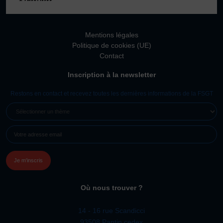
Mentions légales
Politique de cookies (UE)
Contact
Inscription à la newsletter
Restons en contact et recevez toutes les dernières informations de la FSGT
SÉLECTIONNER
UN
E-
THÈME
MAIL
(NÉCESSAIRE)
Où nous trouver ?
14 - 16 rue Scandicci
93508 Pantin cedex