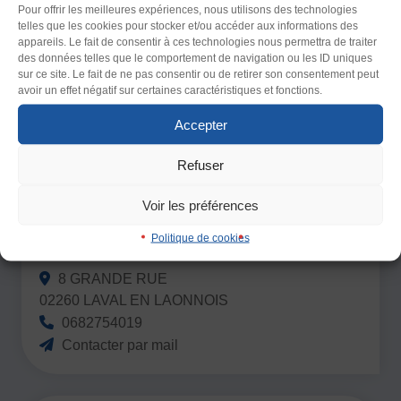
Police (dyslexie)
Pour offrir les meilleures expériences, nous utilisons des technologies
telles que les cookies pour stocker et/ou accéder aux informations des
Défaut
Adapter
appareils. Le fait de consentir à ces technologies nous permettra de traiter
des données telles que le comportement de navigation ou les ID uniques
sur ce site. Le fait de ne pas consentir ou de retirer son consentement peut
LA PALM
Taille du texte
avoir un effet négatif sur certaines caractéristiques et fonctions.
2 AVENUE DE LA GARE
Défaut
Augmenter
Accepter
40200 MIMIZAN
0642746061
Refuser
Interlignage
Contacter par mail
Défaut
Augmenter
Voir les préférences
Politique de cookies
Justification
ASSOCIATION LES SANGLIERS
Défaut
Supprimer
8 GRANDE RUE
02260 LAVAL EN LAONNOIS
0682754019
Images
Contacter par mail
Défaut
Remplacer par du texte