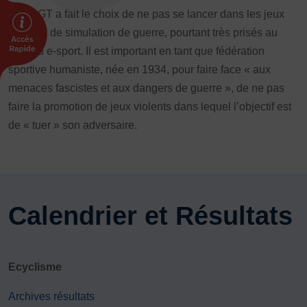
Plongée
Randonnée pédestre
Sport Équestre
La FSGT a fait le choix de ne pas se lancer dans les jeux
de tir ou de simulation de guerre, pourtant très prisés au
Sports de combat
Sports de neige et de patinage
Tennis
sein du e-sport. Il est important en tant que fédération
Tennis de table
Tir
Tir à l’arc
Vélo
Volley-ball
sportive humaniste, née en 1934, pour faire face « aux
Walking Foot
menaces fascistes et aux dangers de guerre », de ne pas
faire la promotion de jeux violents dans lequel l’objectif est
de « tuer » son adversaire.
Calendrier et Résultats
Ecyclisme
Archives résultats