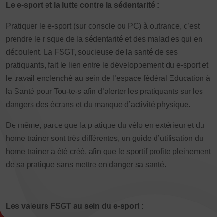
JE SOUHAITE TROUVER UNE ACTIVITÉ SPORTIVE
Le e-sport et la lutte contre la sédentarité :
Pratiquer le e-sport (sur console ou PC) à outrance, c’est
Activités d’entretien, de forme et de santé
prendre le risque de la sédentarité et des maladies qui en
Activités physiques de danse et d’expression
découlent. La FSGT, soucieuse de la santé de ses
Atelier d’aventure motrice des 0 – 3 ans
pratiquants, fait le lien entre le développement du e-sport et
le travail enclenché au sein de l’espace fédéral Education à
Athlé-Marche nordique
la Santé pour Tou-te-s afin d’alerter les pratiquants sur les
Athlétisme – Piste & Courses hors stade
Autres
dangers des écrans et du manque d’activité physique.
Autres activités de pleine nature
Autres sports collectifs
De même, parce que la pratique du vélo en extérieur et du
Autres sports Nautiques
Badminton
Ball-trap
Basketball
home trainer sont très différentes, un guide d’utilisation du
home trainer a été créé, afin que le sportif profite pleinement
Boules lyonnaises
E-sport
Echecs
Football
de sa pratique sans mettre en danger sa santé.
Gymnastique
Joutes nautiques
Judo
L’activité Bébé et parent dans l’eau
Montagne-Escalade
Multi-activités
Natation
Omniforces
Pétanque
PGA
Les valeurs FSGT au sein du e-sport :