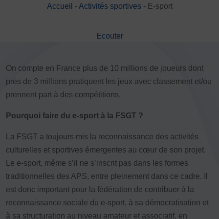
Accueil
-
Activités sportives
-
E-sport
DÉVELOPPEMENT
Championnat de France FSGT
Ecouter
Enfance / Famille
Jeunesses
Santé
On compte en France plus de 10 millions de joueurs dont
Seniors
près de 3 millions pratiquent les jeux avec classement et/ou
Entreprises
prennent part à des compétitions.
Pratiques partagées
Pourquoi faire du e-sport à la FSGT ?
Écologie
Sport avec les exilés
La FSGT a toujours mis la reconnaissance des activités
culturelles et sportives émergentes au cœur de son projet.
ÉTHIQUE SPORTIVE
Le e-sport, même s’il ne s’inscrit pas dans les formes
Signalement violences sexistes et sexuelles
traditionnelles des APS, entre pleinement dans ce cadre. Il
Protéger les pratiquant.es
est donc important pour la fédération de contribuer à la
Prévenir les discriminations
reconnaissance sociale du e-sport, à sa démocratisation et
Agir contre le dopage et les conduites dopantes
à sa structuration au niveau amateur et associatif, en
Préserver le pacte républicain