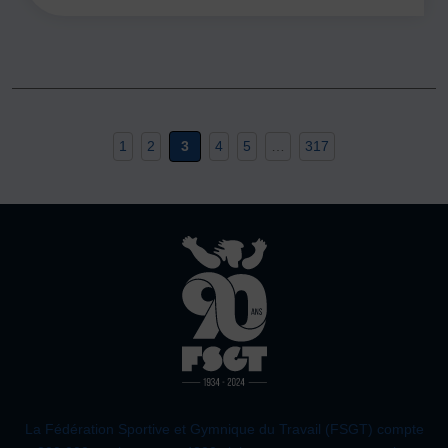
1
2
3
4
5
…
317
La Fédération Sportive et Gymnique du Travail (FSGT) compte