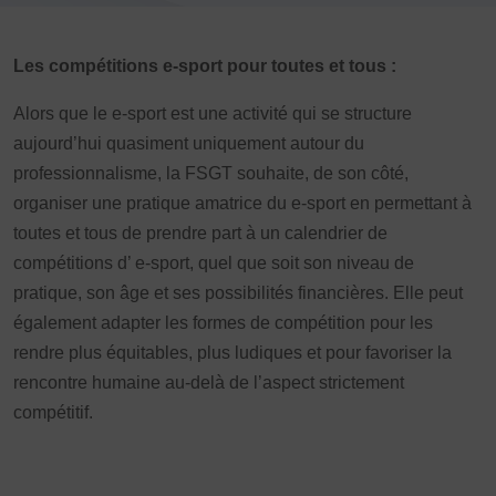
Vivicittà
ACTUALITÉS
Les compétitions e-sport pour toutes et tous :
CONTACT
Alors que le e-sport est une activité qui se structure
JE SOUHAITE M’AFFILIER
aujourd’hui quasiment uniquement autour du
Affiliation
professionnalisme, la FSGT souhaite, de son côté,
Réaffiliation
organiser une pratique amatrice du e-sport en permettant à
Prise de licence
toutes et tous de prendre part à un calendrier de
compétitions d’ e-sport, quel que soit son niveau de
JE SOUHAITE TROUVER UN COMITÉ
pratique, son âge et ses possibilités financières. Elle peut
JE SOUHAITE ADHÉRER
également adapter les formes de compétition pour les
Affiliation
rendre plus équitables, plus ludiques et pour favoriser la
Honorabilité
rencontre humaine au-delà de l’aspect strictement
Licence Omnisports
compétitif.
Certificat Médical
Assurance