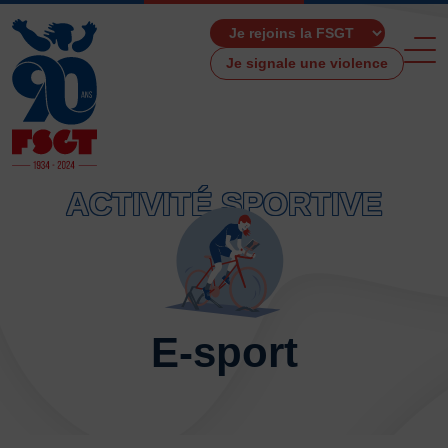
Je signale une violence
ACTIVITÉ SPORTIVE
ACCUEIL
LA FSGT
Présentation
Histoire
E-sport
Fonctionnement
Partenaires
Les Boutiques F.S.G.T
Ressources média