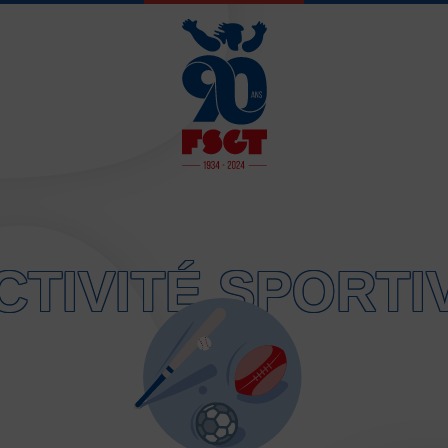
JE SOUHAITE 
CTIVITÉ SPORTI
Activités d’entretien, de form
Atelier d’aventure motrice de
Athlétisme – Piste & Courses
Autres sports collectifs
Au