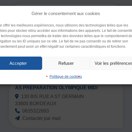
AS CHEMINOTS DU LANDY
Gérer le consentement aux cookies
147 RUE DU LANDY TECHNICENTRE LE
Police (dyslexie)
r offrir les meilleures expériences, nous utilisons des technologies telles que les
LANDY
kies pour stocker et/ou accéder aux informations des appareils. Le fait de consenti
Défaut
Adapte
93200 SAINT DENIS
 technologies nous permettra de traiter des données telles que le comportement d
igation ou les ID uniques sur ce site. Le fait de ne pas consentir ou de retirer son
0664008512
sentement peut avoir un effet négatif sur certaines caractéristiques et fonctions.
Interlignage
Contacter par mail
enter
Défaut
Augmen
Accepter
Refuser
Voir les préférence
Images
Politique de cookies
imer
Défaut
Remplac
AS PREPARATION OLYMPIQUE MIDI
130 BIS RUE A ST GERMAIN
Ecouter
33800 BORDEAUX
0635322893
Contacter par mail