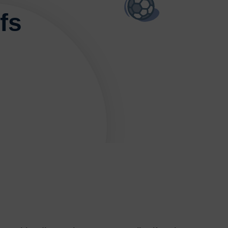
ses
E-sport
Echecs
Football
Gymnastique
fs
L’activité Bébé et parent dans l’eau
Montagne-Escalade
Omniforces
Pétanque
PGA
Plongée
rt Équestre
Sports de combat
ge
Tennis
Tennis de table
Tir
Tir à l’arc
Vélo
JE SOUHAITE M’AFFILIER
 SOUHAITE TROUVER UN COMITÉ
JE SOUHAITE ADHÉRER
Affiliation