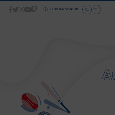
Outils d'accessibilité
ACCUEIL
LA FSGT
A
Présentation
Histoire
Fonctionnement
Partenaires
Les Boutiques F.S.G.T
Ressources média