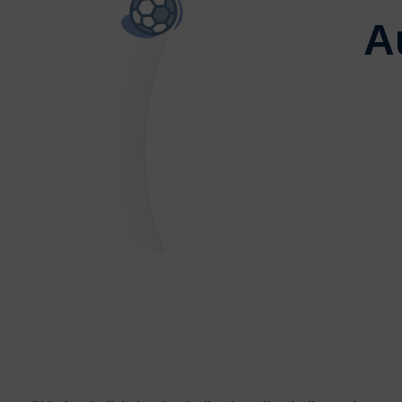
A
DÉVELOPPEMENT
Championnat de France FSGT
Enfance / Famille
Jeunesses
Santé
Seniors
Entreprises
Pratiques partagées
Écologie
Sport avec les exilés
ÉTHIQUE SPORTIVE
Signalement violences sexistes et sexuell
Protéger les pratiquant.es