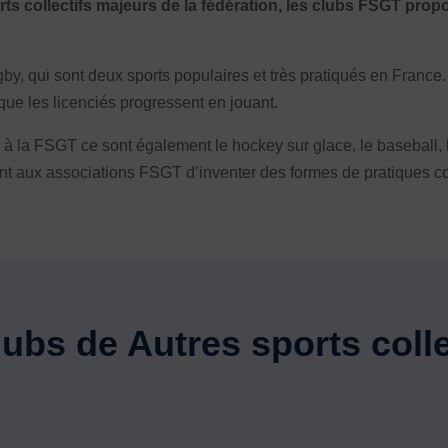
sports collectifs majeurs de la fédération, les clubs FSGT prop
pantes
 qui sont deux sports populaires et très pratiqués en France. 
que les licenciés progressent en jouant.
tifs à la FSGT ce sont également le hockey sur glace, le baseball,
nt aux associations FSGT d’inventer des formes de pratiques col
ubs de Autres sports colle
ALS
e TSARE