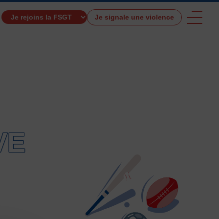
Je signale une violence
TROUVER UNE ACTIVITÉ SPORTIVE
VE
e et de santé
Activités physiques de danse et d’expression
s 0 – 3 ans
Athlé-Marche nordique
 hors stade
Autres
Autres activités de pleine nature
tres sports Nautiques
Badminton
Ball-trap