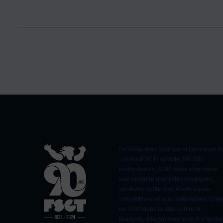
La Fédération Sportive et Gymnique d
Travail (FSGT) compte 200 000
pratiquant·es, 4200 clubs et propose
une centaine d’activités physiques,
sportives, culturelles et artistiques,
compétitives et non compétitives. Cré
en 1934 dans la lutte contre le
fascisme, elle promeut le droit d’accès