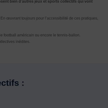
osent bien d’autres jeux et sports collectifs qui vont
Honorabilité
Licence Omnisports
Certificat Médical
En œuvrant toujours pour l’accessibilité de ces pratiques,
Assurance
 le football américain ou encore le tennis-ballon.
lectives inédites.
ctifs :