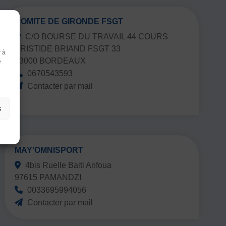
COMITE DE GIRONDE FSGT
C/O BOURSE DU TRAVAIL 44 COURS
ARISTIDE BRIAND FSGT 33
r à
r
33000 BORDEAUX
e
0670543593
Contacter par mail
ter
s
er par du texte
MAY’OMNISPORT
4bis Ruelle Baiti Anfoua
97615 PAMANDZI
0033695994056
Contacter par mail