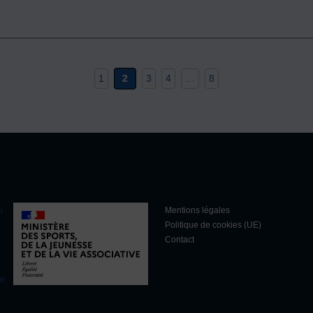
1
2
3
4
…
8
u
Mentions légales
Politique de cookies (UE)
Contact
ée