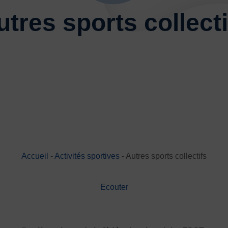
Basketball
Boules lyonnai
utres sports collecti
Joutes nautiques
Judo
Multi-activités
Natation
Randonnée pédestre
Spo
Sports de neige et de patina
Volley-ball
Walking Foot
Accueil
-
Activités sportives
-
Autres sports collectifs
JE
Ecouter
es