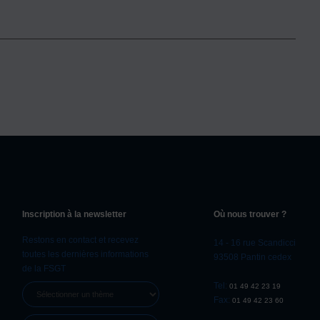
Inscription à la newsletter
Où nous trouver ?
Restons en contact et recevez
14 - 16 rue Scandicci
toutes les dernières informations
93508 Pantin cedex
de la FSGT
Tel:
01 49 42 23 19
SÉLECTIONNER
Fax:
01 49 42 23 60
UN