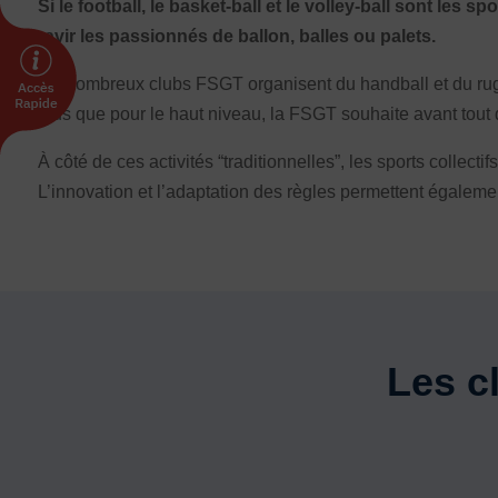
Si le football, le basket-ball et le volley-ball sont les 
Prévenir les discriminations
ravir les passionnés de ballon, balles ou palets.
Agir contre le dopage et les conduites do
Préserver le pacte républicain
De nombreux clubs FSGT organisent du handball et du rugby,
plus que pour le haut niveau, la FSGT souhaite avant tout 
FORMATION
À côté de ces activités “traditionnelles”, les sports collec
Livret de l’animateur·trice
L’innovation et l’adaptation des règles permettent égaleme
Brevet Fédéral
BAFA
Officiel·les
Responsable associatif.ve FSGT
Formateur.trice.s
Les cl
ORGANISME DE FORMATION
Certificat de qualification professionnelle 
Certificat de qualification professionnell