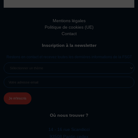
Vivicittà
ACTUALITÉS
Mentions légales
CONTACT
Politique de cookies (UE)
Contact
JE SOUHAITE M’AFFILIER
Inscription à la newsletter
Affiliation
Réaffiliation
Restons en contact et recevez toutes les dernières informations de la FSGT
Prise de licence
SÉLECTIONNER
UN
JE SOUHAITE TROUVER UN COMITÉ
E-
THÈME
JE SOUHAITE ADHÉRER
MAIL
(NÉCESSAIRE)
Affiliation
Honorabilité
Licence Omnisports
Où nous trouver ?
Certificat Médical
Assurance
14 - 16 rue Scandicci
93508 Pantin cedex