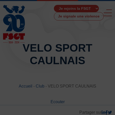
Je signale une violence
VELO SPORT
CAULNAIS
ACCUEIL
LA FSGT
Présentation
Histoire
Accueil
-
Club
-
VELO SPORT CAULNAIS
Fonctionnement
Partenaires
Ecouter
Les Boutiques F.S.G.T
Ressources média
Partager sur