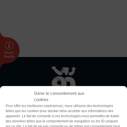
DÉVELOPPEMENT
Championnat de France FSGT
Enfance / Famille
Jeunesses
Santé
Seniors
Entreprises
Pratiques partagées
Écologie
Sport avec les exilés
Thème
Clair
Sombre
ÉTHIQUE SPORTIVE
Gérer le consentement aux
Signalement violences sexistes et sexuelles
cookies
Protéger les pratiquant.es
Police (dyslexie)
Pour offrir les meilleures expériences, nous utilisons des technologies
Prévenir les discriminations
telles que les cookies pour stocker et/ou accéder aux informations des
Défaut
Adapter
appareils. Le fait de consentir à ces technologies nous permettra de traiter
Agir contre le dopage et les conduites dopantes
La Fédération Sportive et Gymnique du Travail (FSGT) compte
des données telles que le comportement de navigation ou les ID uniques
Préserver le pacte républicain
sur ce site. Le fait de ne pas consentir ou de retirer son consentement peut