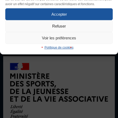
200 000 pratiquant·es, 4200 clubs et propose une centaine
Taille du texte
avoir un effet négatif sur certaines caractéristiques et fonctions.
d’activités physiques, sportives, culturelles et artistiques,
Défaut
Augmenter
FORMATION
compétitives et non compétitives. Créée en 1934 dans la lutte
Accepter
Livret de l’animateur·trice
contre le fascisme, elle promeut le droit d’accès au sport de toutes
et tous en se donnant comme objectif le développement de
Brevet Fédéral
Refuser
Interlignage
contenus d’activités, de vie associative et de formation adaptés
BAFA
Défaut
Augmenter
aux besoins de la population.
Voir les préférences
Officiel·les
Responsable associatif.ve FSGT
Politique de cookies
Je signale une violence
Justification
Formateur.trice.s
Défaut
Supprimer
ORGANISME DE FORMATION
Certificat de qualification professionnelle ALS
Images
Certificat de qualification professionnelle
Défaut
Remplacer par du texte
TSARE
INTERNATIONAL
Ecouter
Échanges internationaux
Coopération et solidarité internationales