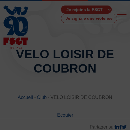
Je signale une violence
VELO LOISIR DE
COUBRON
ACCUEIL
LA FSGT
Présentation
Histoire
Accueil
-
Club
-
VELO LOISIR DE COUBRON
Fonctionnement
Partenaires
Ecouter
Les Boutiques F.S.G.T
Ressources média
Partager sur