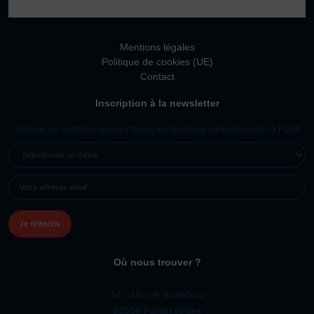
Vivicittà
ACTUALITÉS
Mentions légales
CONTACT
Politique de cookies (UE)
Contact
JE SOUHAITE M’AFFILIER
Inscription à la newsletter
Affiliation
Réaffiliation
Restons en contact et recevez toutes les dernières informations de la FSGT
Prise de licence
SÉLECTIONNER
UN
JE SOUHAITE TROUVER UN COMITÉ
E-
THÈME
JE SOUHAITE ADHÉRER
MAIL
(NÉCESSAIRE)
Affiliation
Honorabilité
Licence Omnisports
Où nous trouver ?
Certificat Médical
Assurance
14 - 16 rue Scandicci
93508 Pantin cedex