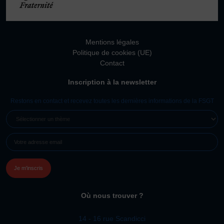
Vivicittà
ACTUALITÉS
CONTACT
Mentions légales
Politique de cookies (UE)
JE SOUHAITE M’AFFILIER
Contact
Affiliation
Inscription à la newsletter
Réaffiliation
Restons en contact et recevez toutes les dernières informations de la FSGT
Prise de licence
SÉLECTIONNER
JE SOUHAITE TROUVER UN COMITÉ
UN
JE SOUHAITE ADHÉRER
E-
THÈME
MAIL
Affiliation
(NÉCESSAIRE)
Honorabilité
Licence Omnisports
Certificat Médical
Où nous trouver ?
Assurance
14 - 16 rue Scandicci