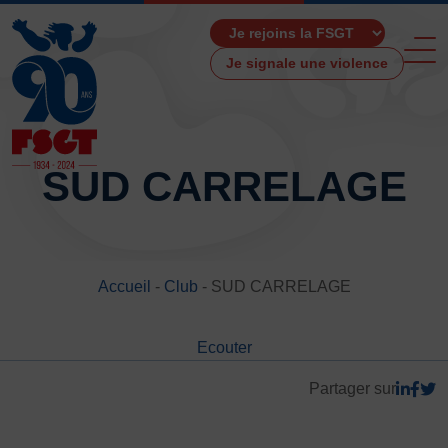
Je signale une violence
SUD CARRELAGE
ACCUEIL
LA FSGT
Accueil
-
Club
-
SUD CARRELAGE
Présentation
Histoire
Ecouter
Fonctionnement
Partenaires
Partager sur
Les Boutiques F.S.G.T
Ressources média