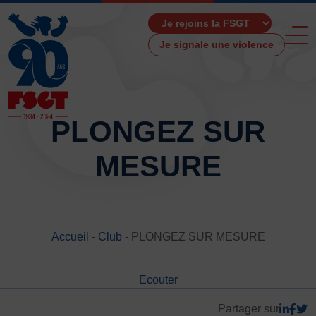
Je signale une violence
PLONGEZ SUR
MESURE
ACCUEIL
LA FSGT
Présentation
Histoire
Accueil
-
Club
-
PLONGEZ SUR MESURE
Fonctionnement
Partenaires
Ecouter
Les Boutiques F.S.G.T
Ressources média
Partager sur