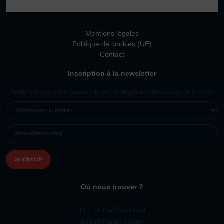
Vivicittà
ACTUALITÉS
Mentions légales
CONTACT
Politique de cookies (UE)
Contact
JE SOUHAITE M’AFFILIER
Inscription à la newsletter
Affiliation
Réaffiliation
Restons en contact et recevez toutes les dernières informations de la FSGT
Prise de licence
SÉLECTIONNER
UN
JE SOUHAITE TROUVER UN COMITÉ
E-
THÈME
JE SOUHAITE ADHÉRER
MAIL
(NÉCESSAIRE)
Affiliation
Honorabilité
Licence Omnisports
Où nous trouver ?
Certificat Médical
Assurance
14 - 16 rue Scandicci
93508 Pantin cedex