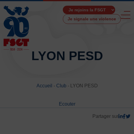
Je signale une violence
LYON PESD
ACCUEIL
LA FSGT
Accueil
-
Club
-
LYON PESD
Présentation
Histoire
Ecouter
Fonctionnement
Partenaires
Partager sur
Les Boutiques F.S.G.T
Ressources média