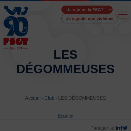
Je signale une violence
LES
DÉGOMMEUSES
ACCUEIL
LA FSGT
Présentation
Histoire
Accueil
-
Club
-
LES DÉGOMMEUSES
Fonctionnement
Partenaires
Ecouter
Les Boutiques F.S.G.T
Ressources média
Partager sur