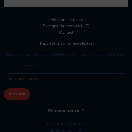
Vivicittà
ACTUALITÉS
Mentions légales
CONTACT
Politique de cookies (UE)
Contact
JE SOUHAITE M’AFFILIER
Inscription à la newsletter
Affiliation
Réaffiliation
Restons en contact et recevez toutes les dernières informations de la FSGT
Prise de licence
SÉLECTIONNER
UN
JE SOUHAITE TROUVER UN COMITÉ
E-
THÈME
JE SOUHAITE ADHÉRER
MAIL
(NÉCESSAIRE)
Affiliation
Honorabilité
Licence Omnisports
Où nous trouver ?
Certificat Médical
Assurance
14 - 16 rue Scandicci
93508 Pantin cedex