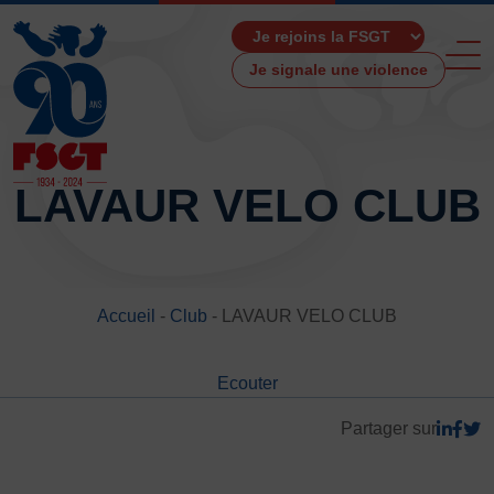
Je signale une violence
LAVAUR VELO CLUB
ACCUEIL
LA FSGT
Accueil
-
Club
-
LAVAUR VELO CLUB
Présentation
Histoire
Ecouter
Fonctionnement
Partenaires
Partager sur
Les Boutiques F.S.G.T
Ressources média