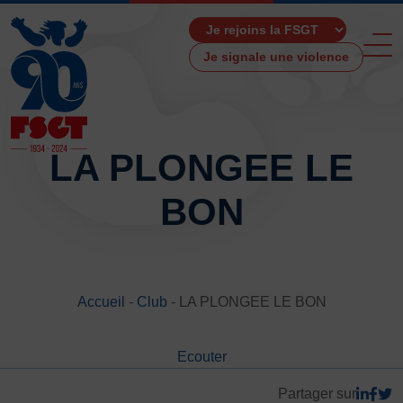
Je signale une violence
LA PLONGEE LE
BON
ACCUEIL
LA FSGT
Présentation
Histoire
Accueil
-
Club
-
LA PLONGEE LE BON
Fonctionnement
Partenaires
Ecouter
Les Boutiques F.S.G.T
Ressources média
Partager sur