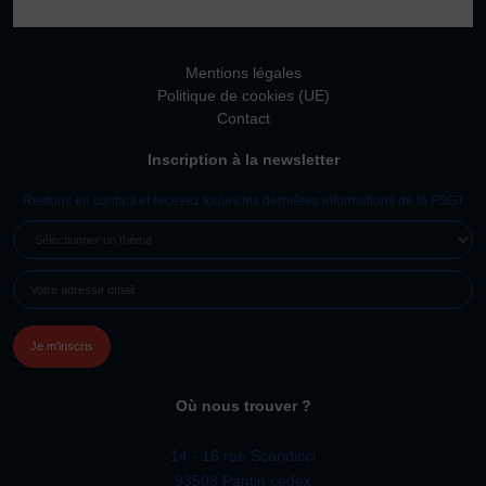
Vivicittà
ACTUALITÉS
Mentions légales
CONTACT
Politique de cookies (UE)
Contact
JE SOUHAITE M’AFFILIER
Inscription à la newsletter
Affiliation
Réaffiliation
Restons en contact et recevez toutes les dernières informations de la FSGT
Prise de licence
SÉLECTIONNER
UN
JE SOUHAITE TROUVER UN COMITÉ
E-
THÈME
JE SOUHAITE ADHÉRER
MAIL
(NÉCESSAIRE)
Affiliation
Honorabilité
Licence Omnisports
Où nous trouver ?
Certificat Médical
Assurance
14 - 16 rue Scandicci
93508 Pantin cedex