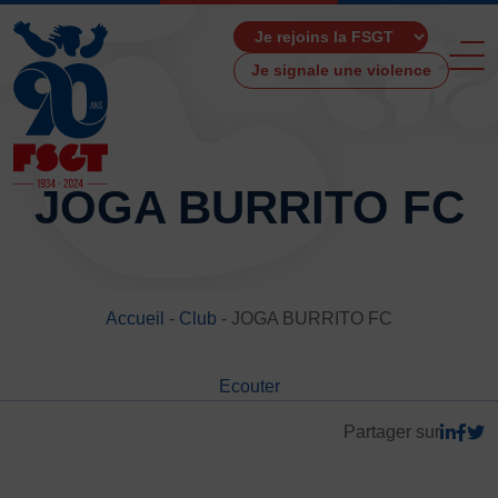
Je signale une violence
JOGA BURRITO FC
ACCUEIL
LA FSGT
Accueil
-
Club
-
JOGA BURRITO FC
Présentation
Histoire
Ecouter
Fonctionnement
Partenaires
Partager sur
Les Boutiques F.S.G.T
Ressources média