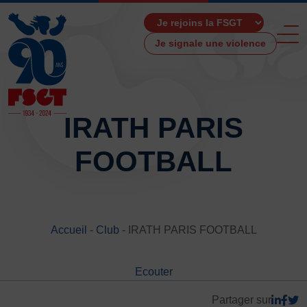
Je signale une violence
IRATH PARIS
FOOTBALL
ACCUEIL
LA FSGT
Présentation
Histoire
Accueil
-
Club
-
IRATH PARIS FOOTBALL
Fonctionnement
Partenaires
Ecouter
Les Boutiques F.S.G.T
Ressources média
Partager sur