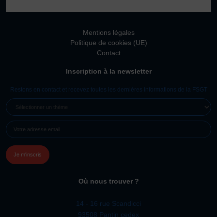
Vivicittà
ACTUALITÉS
Mentions légales
CONTACT
Politique de cookies (UE)
Contact
JE SOUHAITE M’AFFILIER
Inscription à la newsletter
Affiliation
Réaffiliation
Restons en contact et recevez toutes les dernières informations de la FSGT
Prise de licence
SÉLECTIONNER
UN
JE SOUHAITE TROUVER UN COMITÉ
E-
THÈME
JE SOUHAITE ADHÉRER
MAIL
(NÉCESSAIRE)
Affiliation
Honorabilité
Licence Omnisports
Où nous trouver ?
Certificat Médical
Assurance
14 - 16 rue Scandicci
93508 Pantin cedex