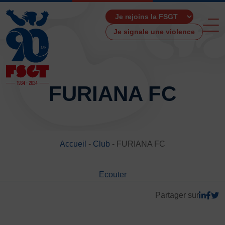
Je signale une violence
FURIANA FC
ACCUEIL
LA FSGT
Accueil
-
Club
-
FURIANA FC
Présentation
Histoire
Ecouter
Fonctionnement
Partenaires
Partager sur
Les Boutiques F.S.G.T
Ressources média