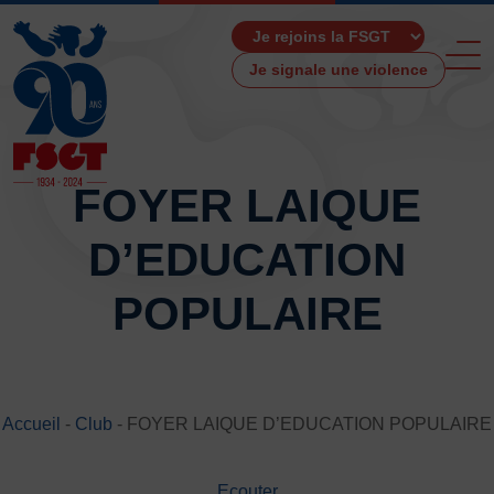
Je signale une violence
FOYER LAIQUE
D’EDUCATION
ACCUEIL
LA FSGT
POPULAIRE
Présentation
Histoire
Fonctionnement
Partenaires
Accueil
-
Club
-
FOYER LAIQUE D’EDUCATION POPULAIRE
Les Boutiques F.S.G.T
Ressources média
Ecouter