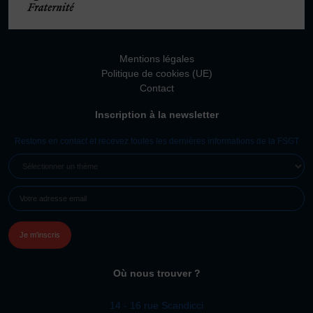
Vivicittà
ACTUALITÉS
CONTACT
Mentions légales
Politique de cookies (UE)
JE SOUHAITE M’AFFILIER
Contact
Affiliation
Inscription à la newsletter
Réaffiliation
Restons en contact et recevez toutes les dernières informations de la FSGT
Prise de licence
SÉLECTIONNER
JE SOUHAITE TROUVER UN COMITÉ
UN
JE SOUHAITE ADHÉRER
E-
THÈME
MAIL
Affiliation
(NÉCESSAIRE)
Honorabilité
Licence Omnisports
Certificat Médical
Où nous trouver ?
Assurance
14 - 16 rue Scandicci