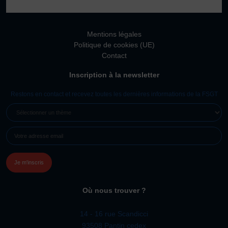
Vivicittà
ACTUALITÉS
Mentions légales
CONTACT
Politique de cookies (UE)
Contact
JE SOUHAITE M’AFFILIER
Inscription à la newsletter
Affiliation
Réaffiliation
Restons en contact et recevez toutes les dernières informations de la FSGT
Prise de licence
SÉLECTIONNER
UN
JE SOUHAITE TROUVER UN COMITÉ
E-
THÈME
JE SOUHAITE ADHÉRER
MAIL
(NÉCESSAIRE)
Affiliation
Honorabilité
Licence Omnisports
Où nous trouver ?
Certificat Médical
Assurance
14 - 16 rue Scandicci
93508 Pantin cedex