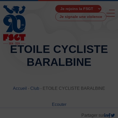
Je signale une violence
ETOILE CYCLISTE
BARALBINE
ACCUEIL
LA FSGT
Présentation
Histoire
Accueil
-
Club
-
ETOILE CYCLISTE BARALBINE
Fonctionnement
Partenaires
Ecouter
Les Boutiques F.S.G.T
Ressources média
Partager sur