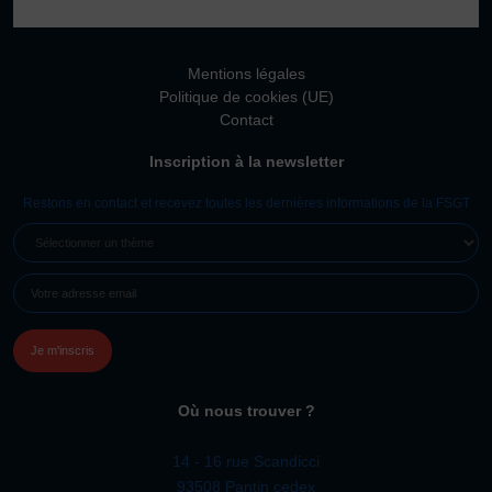
Vivicittà
ACTUALITÉS
Mentions légales
CONTACT
Politique de cookies (UE)
Contact
JE SOUHAITE M’AFFILIER
Inscription à la newsletter
Affiliation
Réaffiliation
Restons en contact et recevez toutes les dernières informations de la FSGT
Prise de licence
SÉLECTIONNER
UN
JE SOUHAITE TROUVER UN COMITÉ
E-
THÈME
JE SOUHAITE ADHÉRER
MAIL
(NÉCESSAIRE)
Affiliation
Honorabilité
Licence Omnisports
Où nous trouver ?
Certificat Médical
Assurance
14 - 16 rue Scandicci
93508 Pantin cedex