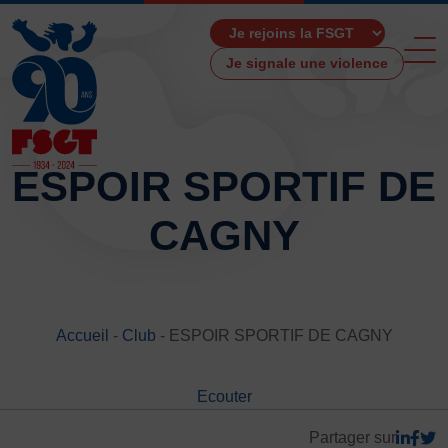
Je signale une violence
ESPOIR SPORTIF DE
CAGNY
ACCUEIL
LA FSGT
Présentation
Histoire
Accueil
-
Club
-
ESPOIR SPORTIF DE CAGNY
Fonctionnement
Partenaires
Ecouter
Les Boutiques F.S.G.T
Ressources média
Partager sur