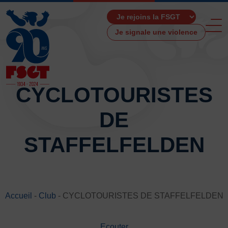
Je signale une violence
CYCLOTOURISTES
DE
ACCUEIL
LA FSGT
STAFFELFELDEN
Présentation
Histoire
Fonctionnement
Partenaires
Accueil
-
Club
-
CYCLOTOURISTES DE STAFFELFELDEN
Les Boutiques F.S.G.T
Ressources média
Ecouter