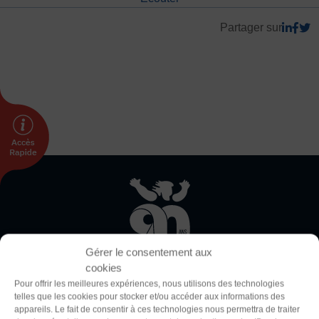
DÉVELOPPEMENT
Partager sur
Championnat de France FSGT
Enfance / Famille
Jeunesses
Santé
Seniors
Entreprises
Pratiques partagées
Écologie
Sport avec les exilés
Thème
ÉTHIQUE SPORTIVE
Clair
Sombre
Signalement violences sexistes et sexuelles
Gérer le consentement aux
Protéger les pratiquant.es
cookies
Police (dyslexie)
Prévenir les discriminations
Pour offrir les meilleures expériences, nous utilisons des technologies
telles que les cookies pour stocker et/ou accéder aux informations des
Défaut
Adapter
Agir contre le dopage et les conduites dopantes
appareils. Le fait de consentir à ces technologies nous permettra de traiter
La Fédération Sportive et Gymnique du Travail (FSGT) compte
Préserver le pacte républicain