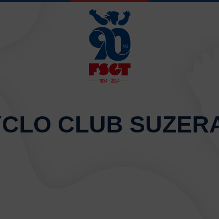
JE SOUHAITE 
CLO CLUB SUZER
Activités d’entretien, de form
Atelier d’aventure motrice de
Athlétisme – Piste & Courses
Autres sports collectifs
Au