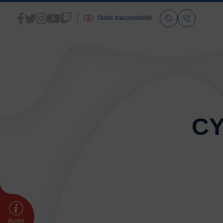
Outils d'accessibilité
ACCUEIL
CY
LA FSGT
Présentation
Histoire
Fonctionnement
Partenaires
Les Boutiques F.S.G.T
Ressources média