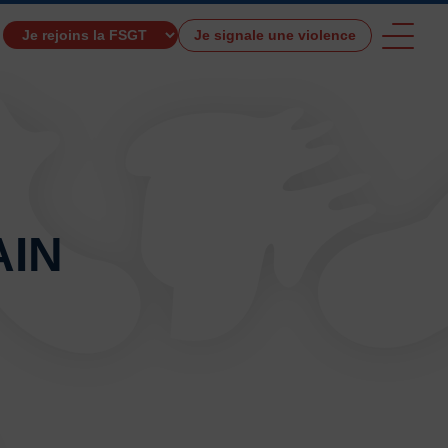
Je signale une violence
TROUVER UNE ACTIVITÉ SPORTIVE
AIN
e et de santé
Activités physiques de danse et d’expression
s 0 – 3 ans
Athlé-Marche nordique
 hors stade
Autres
Autres activités de pleine nature
tres sports Nautiques
Badminton
Ball-trap