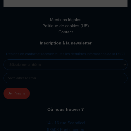
Vivicittà
ACTUALITÉS
Mentions légales
CONTACT
Politique de cookies (UE)
Contact
JE SOUHAITE M’AFFILIER
Inscription à la newsletter
Affiliation
Réaffiliation
Restons en contact et recevez toutes les dernières informations de la FSGT
Prise de licence
SÉLECTIONNER
UN
JE SOUHAITE TROUVER UN COMITÉ
E-
THÈME
JE SOUHAITE ADHÉRER
MAIL
(NÉCESSAIRE)
Affiliation
Honorabilité
Licence Omnisports
Où nous trouver ?
Certificat Médical
Assurance
14 - 16 rue Scandicci
93508 Pantin cedex