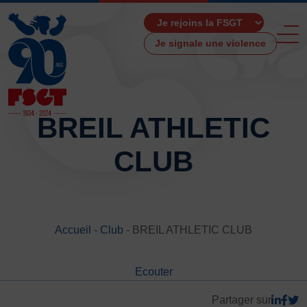
Je signale une violence
BREIL ATHLETIC
CLUB
ACCUEIL
LA FSGT
Présentation
Histoire
Accueil
-
Club
-
BREIL ATHLETIC CLUB
Fonctionnement
Partenaires
Ecouter
Les Boutiques F.S.G.T
Ressources média
Partager sur