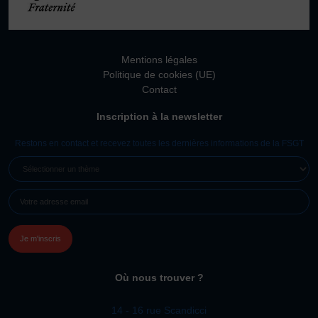
Vivicittà
ACTUALITÉS
CONTACT
Mentions légales
Politique de cookies (UE)
JE SOUHAITE M’AFFILIER
Contact
Affiliation
Inscription à la newsletter
Réaffiliation
Restons en contact et recevez toutes les dernières informations de la FSGT
Prise de licence
SÉLECTIONNER
JE SOUHAITE TROUVER UN COMITÉ
UN
JE SOUHAITE ADHÉRER
E-
THÈME
MAIL
Affiliation
(NÉCESSAIRE)
Honorabilité
Licence Omnisports
Certificat Médical
Où nous trouver ?
Assurance
14 - 16 rue Scandicci