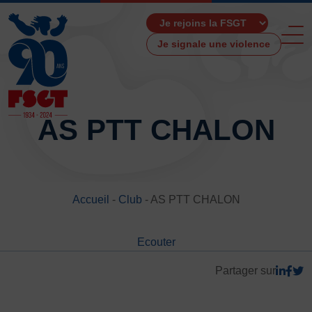
Je signale une violence
AS PTT CHALON
ACCUEIL
LA FSGT
Accueil
-
Club
-
AS PTT CHALON
Présentation
Histoire
Ecouter
Fonctionnement
Partenaires
Partager sur
Les Boutiques F.S.G.T
Ressources média